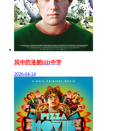
风中的洛朗
HD中字
2026-04-14