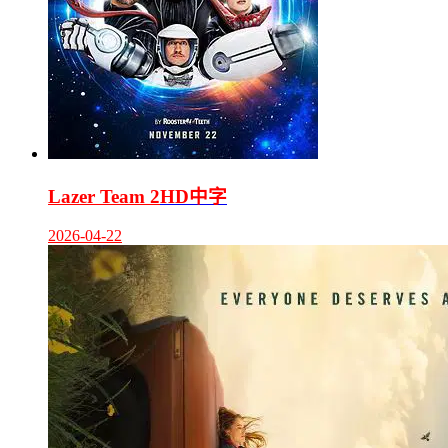
Lazer Team 2
HD中字
2026-04-22