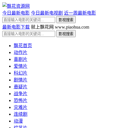
今日最新电影
今日最新电视剧
近一周最新电影
最新电影下载
就上飘花网 www.piaohua.com
飘花首页
动作片
喜剧片
爱情片
科幻片
剧情片
悬疑片
战争片
恐怖片
灾难片
连续剧
动漫
综艺片