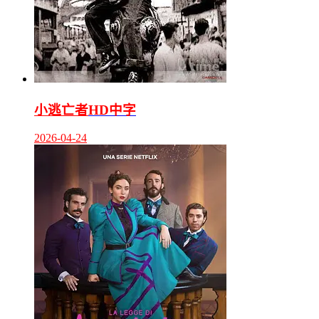
小逃亡者
HD中字
2026-04-24