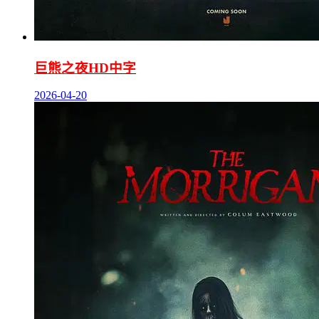
巨熊之夜
HD中字
2026-04-20