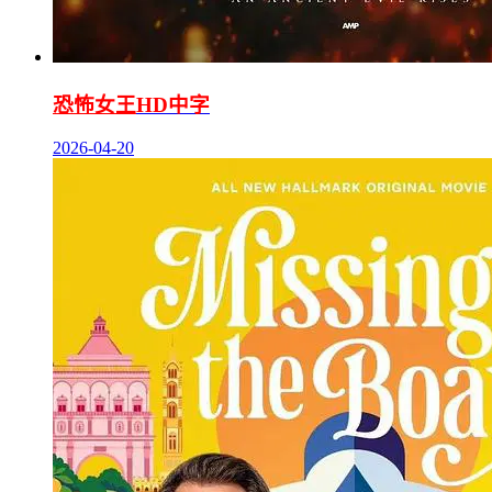
恐怖女王
HD中字
2026-04-20