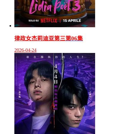
律政女杰莉迪亚第三
第06集
2026-04-24