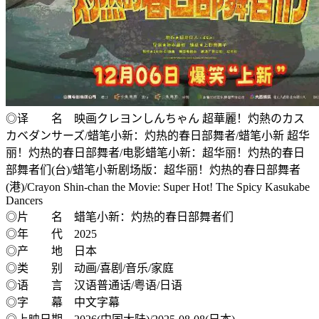
◎译 名 映画クレヨンしんちゃん 超華麗！灼熱のカス
カベダンサーズ/蜡笔小新：灼热的春日部舞者/蜡笔小新 超华
丽！灼热的春日部舞者/电影蜡笔小新：超华丽！灼热的春日
部舞者们(台)/蜡笔小新剧场版：超华丽！灼热的春日部舞者
(港)/Crayon Shin-chan the Movie: Super Hot! The Spicy Kasukabe
Dancers
◎片 名 蜡笔小新：灼热的春日部舞者们
◎年 代 2025
◎产 地 日本
◎类 别 动画/喜剧/音乐/家庭
◎语 言 汉语普通话/粤语/日语
◎字 幕 中文字幕