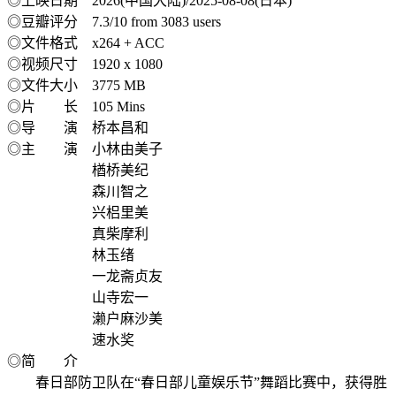
◎上映日期 2026(中国大陆)/2025-08-08(日本)
◎豆瓣评分 7.3/10 from 3083 users
◎文件格式 x264 + ACC
◎视频尺寸 1920 x 1080
◎文件大小 3775 MB
◎片 长 105 Mins
◎导 演 桥本昌和
◎主 演 小林由美子
楢桥美纪
森川智之
兴梠里美
真柴摩利
林玉绪
一龙斋贞友
山寺宏一
濑户麻沙美
速水奖
◎简 介
春日部防卫队在“春日部儿童娱乐节”舞蹈比赛中，获得胜