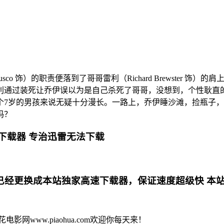
co 饰）的职责便落到了哥哥雷利（Richard Brewster 
利通过装死让乔伊误以为是自己杀死了哥哥，没想到，个性耿
个7岁的男孩来说无疑十分漫长。一路上，乔伊睡沙滩，捡瓶子
吗？
下载器 专治迅雷无法下载
更换成本站独家高速下载器，保证速度超级快 本站专用电影下
花电影网www.piaohua.com欢迎你每天来！