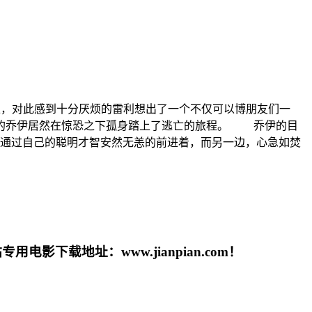
饰）的肩上，对此感到十分厌烦的雷利想出了一个不仅可以博朋友们一
直的乔伊居然在惊恐之下孤身踏上了逃亡的旅程。 乔伊的目
，通过自己的聪明才智安然无恙的前进着，而另一边，心急如焚
载地址：www.jianpian.com！