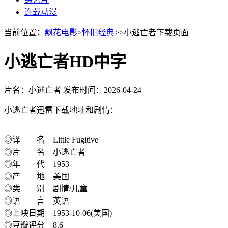
连载动漫
当前位置：
飘花电影
>
怀旧经典
>>小逃亡者下载页面
小逃亡者HD中字
片名：小逃亡者
发布时间：2026-04-24
小逃亡者迅雷下载地址和剧情：
◎译 名 Little Fugitive
◎片 名 小逃亡者
◎年 代 1953
◎产 地 美国
◎类 别 剧情/儿童
◎语 言 英语
◎上映日期 1953-10-06(美国)
◎豆瓣评分 8.6