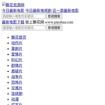
今日最新电影
今日最新电视剧
近一周最新电影
最新电影下载
就上飘花网 www.piaohua.com
飘花首页
动作片
喜剧片
爱情片
科幻片
剧情片
悬疑片
战争片
恐怖片
灾难片
连续剧
动漫
综艺片