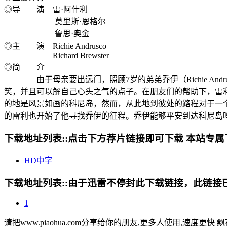
◎导 演 雷·阿什利
莫里斯·恩格尔
鲁思·奥金
◎主 演 Richie Andrusco
Richard Brewster
◎简 介
由于母亲要出远门，照顾7岁的弟弟乔伊（Richie Andrus
笑，并且可以解自己心头之气的点子。在朋友们的帮助下，雷
的地是风景如画的科尼岛，然而，从此地到彼处的路程对于一
的雷利也开始了他寻找乔伊的征程。乔伊能够平安到达科尼岛
下载地址列表::
点击下方荐片链接即可下载 本站专属
HD中字
下载地址列表::
由于迅雷不停封此下载链接，此链接已经
1
请把www.piaohua.com分享给你的朋友,更多人使用,速度更快 飘