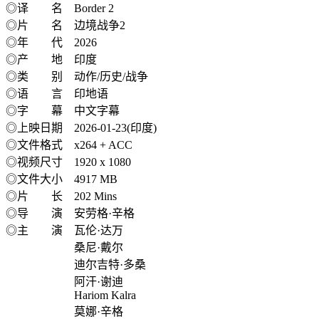
◎译 名 Border 2
◎片 名 边境战争2
◎年 代 2026
◎产 地 印度
◎类 别 动作/历史/战争
◎语 言 印地语
◎字 幕 中文字幕
◎上映日期 2026-01-23(印度)
◎文件格式 x264 + ACC
◎视频尺寸 1920 x 1080
◎文件大小 4917 MB
◎片 长 202 Mins
◎导 演 安劳格·辛格
◎主 演 瓦伦·达万
桑尼·戴尔
迪尔吉特·多桑
阿汗·谢迪
Hariom Kalra
莫娜·辛格