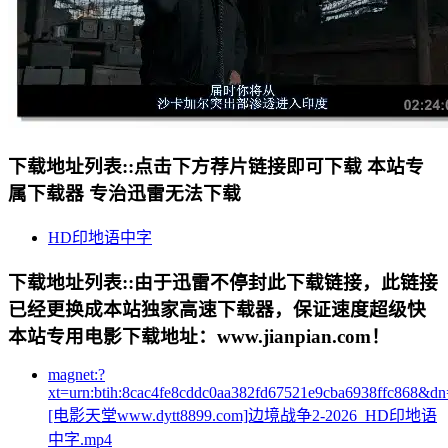
下载地址列表::
点击下方荐片链接即可下载 本站专
属下载器 专治迅雷无法下载
HD印地语中字
下载地址列表::
由于迅雷不停封此下载链接，此链接
已经更换成本站独家高速下载器，保证速度超级快
本站专用电影下载地址：www.jianpian.com！
magnet:?
xt=urn:btih:8cac4fe8cddc0aa382fd67521e9cba6938ffc868&dn
[电影天堂www.dytt8899.com]边境战争2-2026_HD印地语
中字.mp4