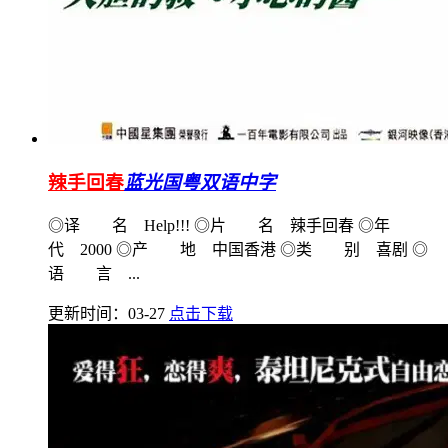
辣手回春
蓝光国粤双语中字
◎译 名 Help!!! ◎片 名 辣手回春 ◎年
代 2000 ◎产 地 中国香港 ◎类 别 喜剧 ◎
语 言 ...
更新时间：03-27
点击下载