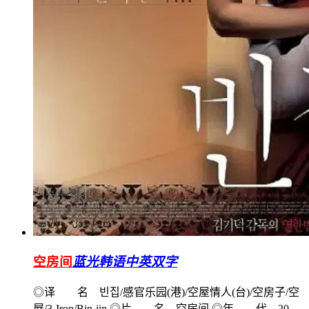
空房间
蓝光韩语中英双字
◎译 名 빈집/感官乐园(港)/空屋情人(台)/空房子/空
屋/3-Iron/Bin-jip ◎片 名 空房间 ◎年 代 20...