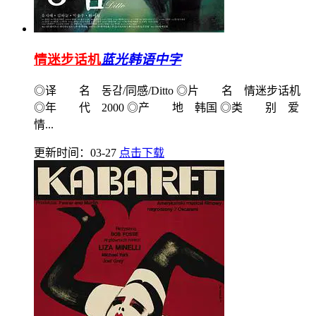
情迷步话机
蓝光韩语中字
◎译 名 동감/同感/Ditto ◎片 名 情迷步话机
◎年 代 2000 ◎产 地 韩国 ◎类 别 爱
情...
更新时间：03-27
点击下载