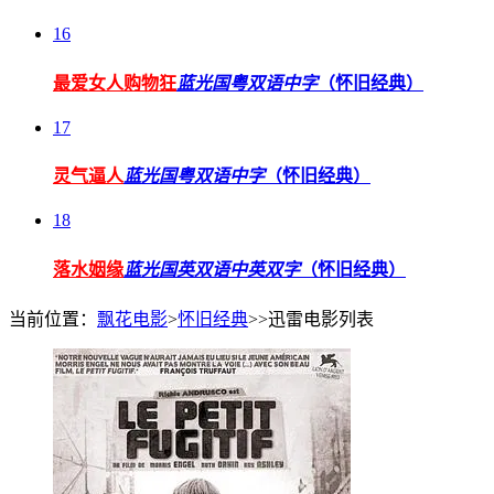
16
最爱女人购物狂
蓝光国粤双语中字
（怀旧经典）
17
灵气逼人
蓝光国粤双语中字
（怀旧经典）
18
落水姻缘
蓝光国英双语中英双字
（怀旧经典）
当前位置：
飘花电影
>
怀旧经典
>>迅雷电影列表