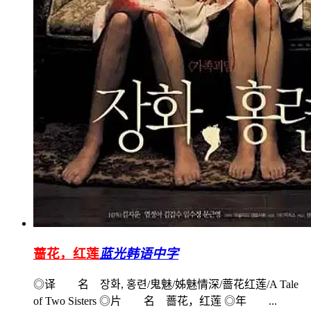
蔷花，红莲
蓝光韩语中字
◎译 名 장화, 홍련/鬼魅/姊魅情深/蔷花红莲/A Tale
of Two Sisters ◎片 名 蔷花，红莲 ◎年 ...