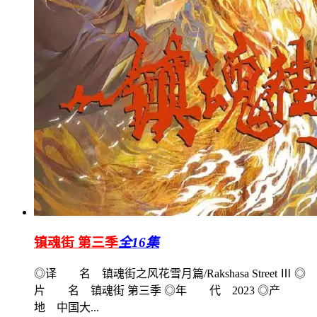
镇魂街 第三季
全16集
◎译 名 镇魂街之风花雪月篇/Rakshasa Street Ⅲ ◎
片 名 镇魂街 第三季 ◎年 代 2023 ◎产
地 中国大...