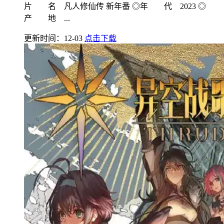
片 名 凡人修仙传 新年番 ◎年 代 2023 ◎
产 地 ...
更新时间：12-03
点击下载