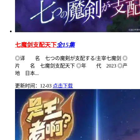
七魔剑支配天下
全15集
◎译 名 七つの魔剣が支配する/主宰七魔剑 ◎
片 名 七魔剑支配天下 ◎年 代 2023 ◎产
地 日本...
更新时间：12-03
点击下载