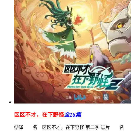
区区不才，在下野怪
全16集
◎译 名 区区不才，在下野怪 第二季 ◎片 名