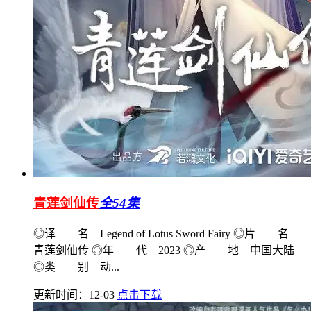
青莲剑仙传
全54集
◎译 名 Legend of Lotus Sword Fairy ◎片 名
青莲剑仙传 ◎年 代 2023 ◎产 地 中国大陆
◎类 别 动...
更新时间：12-03
点击下载