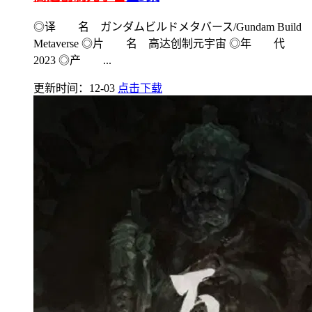
◎译 名 ガンダムビルドメタバース/Gundam Build
Metaverse ◎片 名 高达创制元宇宙 ◎年 代
2023 ◎产 ...
更新时间：12-03
点击下载