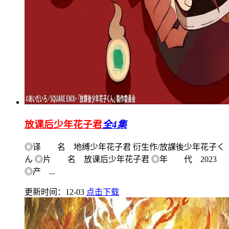
放课后少年花子君
全4集
◎译 名 地缚少年花子君 衍生作/放課後少年花子く
ん ◎片 名 放课后少年花子君 ◎年 代 2023
◎产 ...
更新时间：12-03
点击下载