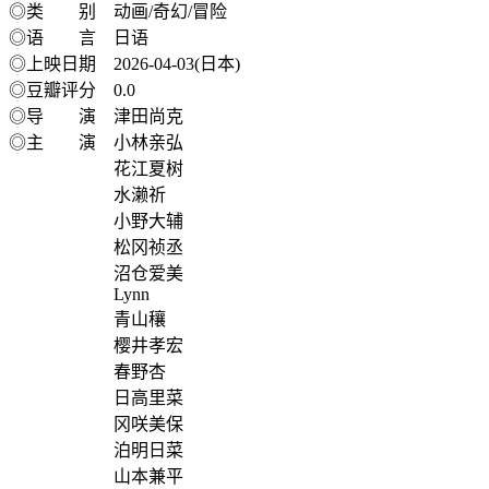
◎类 别 动画/奇幻/冒险
◎语 言 日语
◎上映日期 2026-04-03(日本)
◎豆瓣评分 0.0
◎导 演 津田尚克
◎主 演 小林亲弘
花江夏树
水濑祈
小野大辅
松冈祯丞
沼仓爱美
Lynn
青山穰
樱井孝宏
春野杏
日高里菜
冈咲美保
泊明日菜
山本兼平