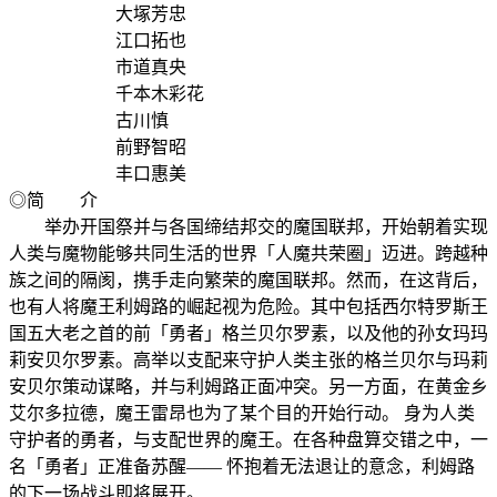
大塚芳忠
江口拓也
市道真央
千本木彩花
古川慎
前野智昭
丰口惠美
◎简 介
举办开国祭并与各国缔结邦交的魔国联邦，开始朝着实现
人类与魔物能够共同生活的世界「人魔共荣圈」迈进。跨越种
族之间的隔阂，携手走向繁荣的魔国联邦。然而，在这背后，
也有人将魔王利姆路的崛起视为危险。其中包括西尔特罗斯王
国五大老之首的前「勇者」格兰贝尔罗素，以及他的孙女玛玛
莉安贝尔罗素。高举以支配来守护人类主张的格兰贝尔与玛莉
安贝尔策动谋略，并与利姆路正面冲突。另一方面，在黄金乡
艾尔多拉德，魔王雷昂也为了某个目的开始行动。 身为人类
守护者的勇者，与支配世界的魔王。在各种盘算交错之中，一
名「勇者」正准备苏醒—— 怀抱着无法退让的意念，利姆路
的下一场战斗即将展开。