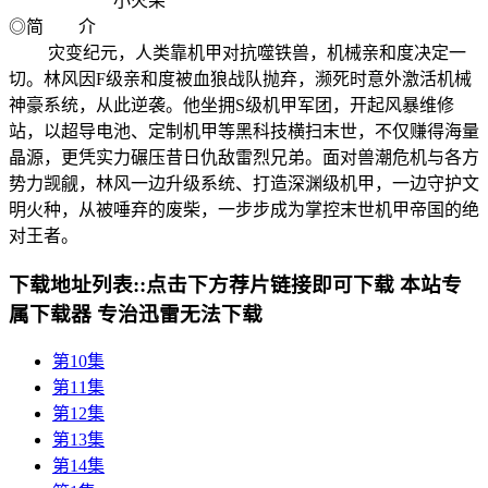
小火柴
◎简 介
灾变纪元，人类靠机甲对抗噬铁兽，机械亲和度决定一
切。林风因F级亲和度被血狼战队抛弃，濒死时意外激活机械
神豪系统，从此逆袭。他坐拥S级机甲军团，开起风暴维修
站，以超导电池、定制机甲等黑科技横扫末世，不仅赚得海量
晶源，更凭实力碾压昔日仇敌雷烈兄弟。面对兽潮危机与各方
势力觊觎，林风一边升级系统、打造深渊级机甲，一边守护文
明火种，从被唾弃的废柴，一步步成为掌控末世机甲帝国的绝
对王者。
下载地址列表::
点击下方荐片链接即可下载 本站专
属下载器 专治迅雷无法下载
第10集
第11集
第12集
第13集
第14集