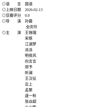
◎语 言 国语
◎上映日期 2026-02-13
◎豆瓣评分 0.0
◎导 演 孙震
全庆玲
◎主 演 王铕瑞
宋慈
江湖梦
派派
明夜风
向言言
郑予
听澜
王汉征
云上
孟聚
逯一秋
张焱超