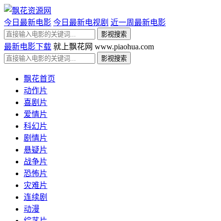
今日最新电影
今日最新电视剧
近一周最新电影
最新电影下载
就上飘花网 www.piaohua.com
飘花首页
动作片
喜剧片
爱情片
科幻片
剧情片
悬疑片
战争片
恐怖片
灾难片
连续剧
动漫
综艺片