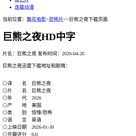
连载动漫
当前位置：
飘花电影
>
恐怖片
>>巨熊之夜下载页面
巨熊之夜HD中字
片名：巨熊之夜
发布时间：2026-04-20
巨熊之夜迅雷下载地址和剧情：
◎译 名 巨熊之夜
◎片 名 巨熊之夜
◎年 代 2026
◎产 地 美国
◎类 别 惊悚/恐怖
◎语 言 英语
◎上映日期 2026-01-30
◎豆瓣评分 0.0