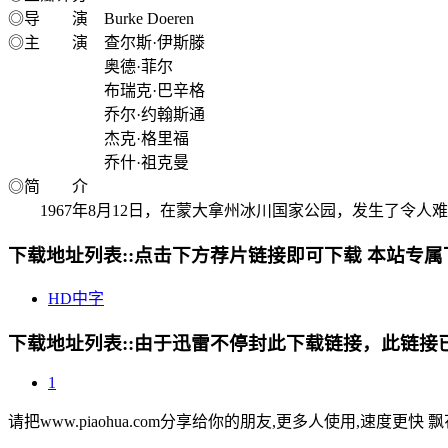
◎导 演 Burke Doeren
◎主 演 查尔斯·伊斯滕
奥德·菲尔
布瑞克·巴辛格
乔尔·约翰斯通
杰克·格里福
乔什·祖克曼
◎简 介
1967年8月12日，在蒙大拿州冰川国家公园，发生了令人
下载地址列表::
点击下方荐片链接即可下载 本站专属
HD中字
下载地址列表::
由于迅雷不停封此下载链接，此链接已经
1
请把www.piaohua.com分享给你的朋友,更多人使用,速度更快 飘