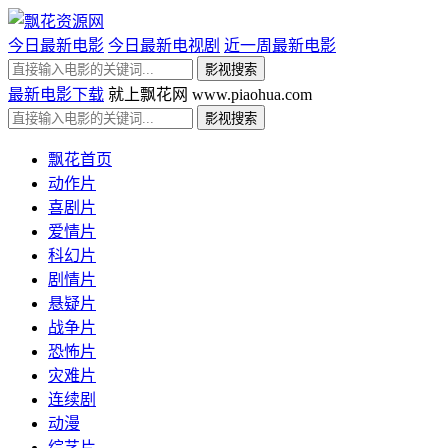
今日最新电影
今日最新电视剧
近一周最新电影
最新电影下载
就上飘花网 www.piaohua.com
飘花首页
动作片
喜剧片
爱情片
科幻片
剧情片
悬疑片
战争片
恐怖片
灾难片
连续剧
动漫
综艺片