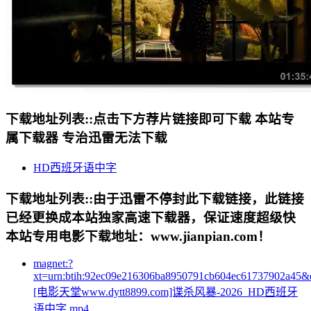
下载地址列表::
点击下方荐片链接即可下载 本站专
属下载器 专治迅雷无法下载
HD西班牙语中字
下载地址列表::
由于迅雷不停封此下载链接，此链接
已经更换成本站独家高速下载器，保证速度超级快
本站专用电影下载地址：www.jianpian.com！
magnet:?
xt=urn:btih:92ec09e216306ba8950791cb604ec61737902a45
[电影天堂www.dytt8899.com]谍杀风暴-2026_HD西班牙
语中字.mp4