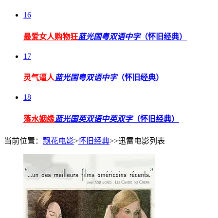
16
最爱女人购物狂
蓝光国粤双语中字
（怀旧经典）
17
灵气逼人
蓝光国粤双语中字
（怀旧经典）
18
落水姻缘
蓝光国英双语中英双字
（怀旧经典）
当前位置：
飘花电影
>
怀旧经典
>>迅雷电影列表