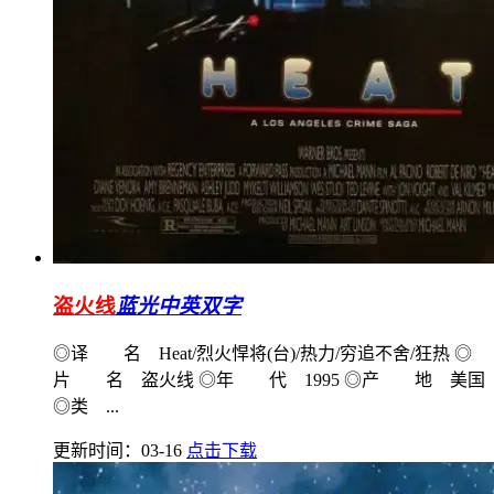
盗火线
蓝光中英双字
◎译 名 Heat/烈火悍将(台)/热力/穷追不舍/狂热 ◎
片 名 盗火线 ◎年 代 1995 ◎产 地 美国
◎类 ...
更新时间：03-16
点击下载