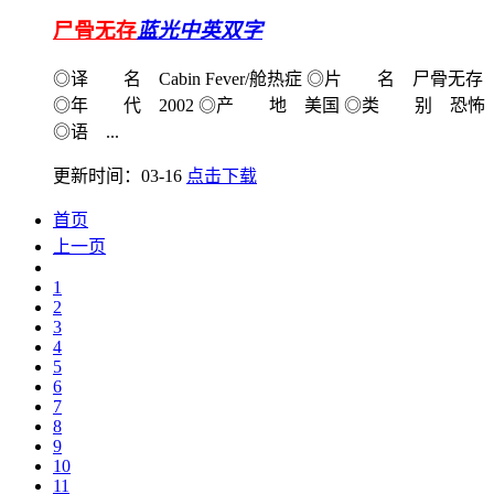
尸骨无存
蓝光中英双字
◎译 名 Cabin Fever/舱热症 ◎片 名 尸骨无存
◎年 代 2002 ◎产 地 美国 ◎类 别 恐怖
◎语 ...
更新时间：03-16
点击下载
首页
上一页
1
2
3
4
5
6
7
8
9
10
11