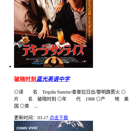
破晓时刻
蓝光英语中字
◎译 名 Tequila Sunrise/泰奎拉日出/黎明霹雳火 ◎
片 名 破晓时刻 ◎年 代 1988 ◎产 地 美
国 ◎类 ...
更新时间：03-17
点击下载