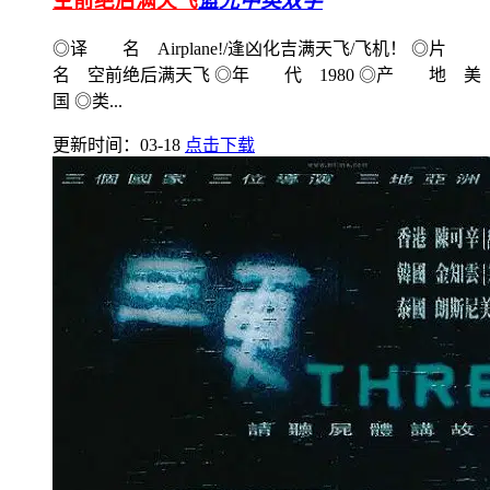
空前绝后满天飞
蓝光中英双字
◎译 名 Airplane!/逢凶化吉满天飞/飞机！ ◎片
名 空前绝后满天飞 ◎年 代 1980 ◎产 地 美
国 ◎类...
更新时间：03-18
点击下载