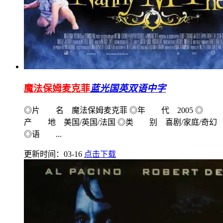
魔法保姆麦克菲
蓝光国英双语中字
◎片 名 魔法保姆麦克菲 ◎年 代 2005 ◎
产 地 美国/英国/法国 ◎类 别 喜剧/家庭/奇幻
◎语 ...
更新时间：03-16
点击下载