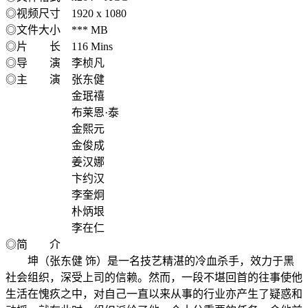
◎视频尺寸 1920 x 1080
◎文件大小 *** MB
◎片 长 116 Mins
◎导 演 李桢凡
◎主 演 张东健
金珉禧
布莱恩·泰
金熙元
金俊成
姜汉娜
卞约汉
李奎炯
朴炳垠
李在仁
◎简 介
坤（张东健 饰）是一名技艺精湛的冷血杀手，效力于黑
社会组织，深受上司的信赖。然而，一段不堪回首的往事使他
生活在愧疚之中，对自己一直以来从事的行业亦产生了疑惑和