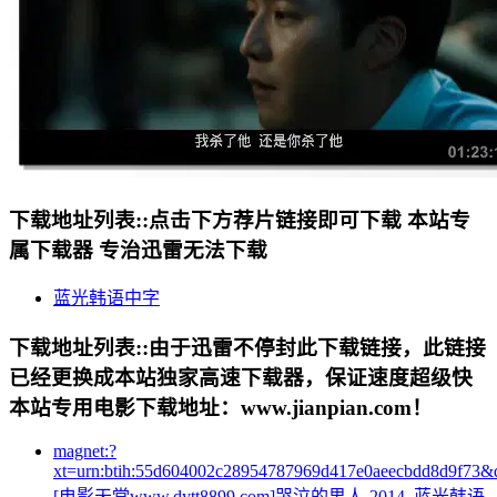
下载地址列表::
点击下方荐片链接即可下载 本站专
属下载器 专治迅雷无法下载
蓝光韩语中字
下载地址列表::
由于迅雷不停封此下载链接，此链接
已经更换成本站独家高速下载器，保证速度超级快
本站专用电影下载地址：www.jianpian.com！
magnet:?
xt=urn:btih:55d604002c28954787969d417e0aeecbdd8d9f73&
[电影天堂www.dytt8899.com]哭泣的男人-2014_蓝光韩语