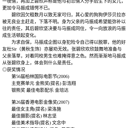
一夜情，再加上碧欣声称是他与初恋情人分手后生下的女儿，
更加令马振成错愕不已。
碧欣因欠租数月以致无家可归，其心爱的狗狗伊莎贝拉亦
被无良业主赶走，下落不明。身为父亲的马振成希望能弥补以
往的责任，其后碧欣坚决要与马振成同住，令一向放浪的马振
成生活顿起变化。
为求自保，马振成企图以身犯险令自己得以脱罪，他的好
友杜Sir（黄秋生饰）亦屡劝无效。张碧欣欢欣鼓舞地准备与
父亲落草，对着同校男生也难掩得意之色。然而渐渐地马振成
从张碧欣身上，体会到什么是责任。
◎获奖情况
第56届柏林国际电影节(2006)
主竞赛单元 金熊奖(提名) 彭浩翔
银熊奖 最佳电影配乐 金培达
第26届香港电影金像奖(2007)
最佳女主角(提名) 梁洛施
最佳摄影(提名) 林志坚
最佳美术指导(提名) 文念中