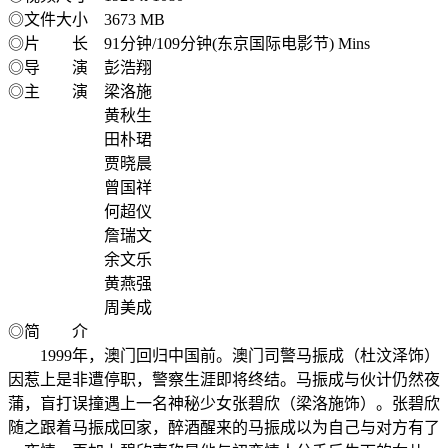
◎文件大小 3673 MB
◎片 长 91分钟/109分钟(东京国际电影节) Mins
◎导 演 彭浩翔
◎主 演 梁洛施
黄秋生
田朴珺
贾晓晨
曾国祥
何超仪
詹瑞文
余文乐
黄燕强
周美成
◎简 介
1999年，澳门回归中国前。澳门司警马振成（杜汶泽饰）
因惹上是非遭停职，警察生涯即将终结。马振成与伙计仍然夜
蒲，盲打误撞遇上一名神秘少女张碧欣（梁洛施饰）。张碧欣
随之跟着马振成回家，醉酒醒来的马振成以为自己与对方有了