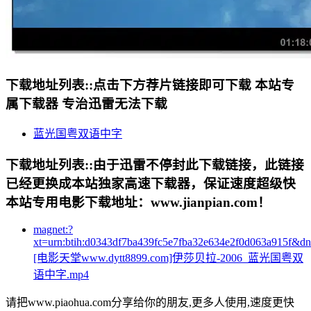
下载地址列表::
点击下方荐片链接即可下载 本站专
属下载器 专治迅雷无法下载
蓝光国粤双语中字
下载地址列表::
由于迅雷不停封此下载链接，此链接
已经更换成本站独家高速下载器，保证速度超级快
本站专用电影下载地址：www.jianpian.com！
magnet:?
xt=urn:btih:d0343df7ba439fc5e7fba32e634e2f0d063a915f&d
[电影天堂www.dytt8899.com]伊莎贝拉-2006_蓝光国粤双
语中字.mp4
请把www.piaohua.com分享给你的朋友,更多人使用,速度更快