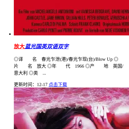
放大
蓝光国英双语双字
◎译 名 春光乍泄(港)/春光乍现(台)/Blow Up ◎
片 名 放大 ◎年 代 1966 ◎产 地 英国/
意大利 ◎类 ...
更新时间：12-17
点击下载