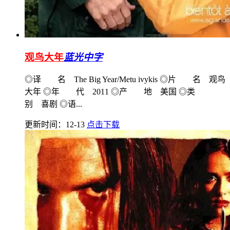
观鸟大年
蓝光中字
◎译 名 The Big Year/Metu ivykis ◎片 名 观鸟
大年 ◎年 代 2011 ◎产 地 美国 ◎类
别 喜剧 ◎语...
更新时间：12-13
点击下载