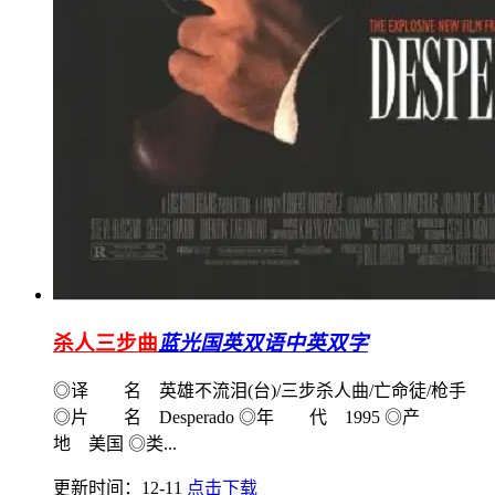
杀人三步曲
蓝光国英双语中英双字
◎译 名 英雄不流泪(台)/三步杀人曲/亡命徒/枪手
◎片 名 Desperado ◎年 代 1995 ◎产
地 美国 ◎类...
更新时间：12-11
点击下载