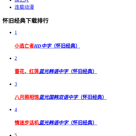
连载动漫
怀旧经典下载排行
1
小逃亡者
HD中字
（怀旧经典）
2
蔷花，红莲
蓝光韩语中字
（怀旧经典）
3
八月照相馆
蓝光国韩双语中字
（怀旧经典）
4
情迷步话机
蓝光韩语中字
（怀旧经典）
5