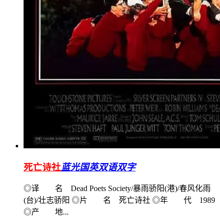
死亡诗社
蓝光国英双语双字
◎译 名 Dead Poets Society/暴雨骄阳(港)/春风化雨
(台)/壮志骄阳 ◎片 名 死亡诗社 ◎年 代 1989
◎产 地...