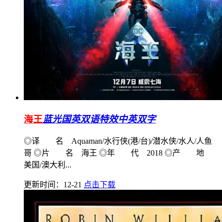
海王
蓝光国英双语特效中英双字
◎译 名 Aquaman/水行侠(港/台)/潜水侠/水人/人鱼
哥 ◎片 名 海王 ◎年 代 2018 ◎产 地
美国/澳大利...
更新时间：12-21
点击下载