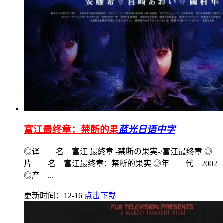
富江最终章：禁断的果
蓝光日语中字
◎译 名 富江 最終章 -禁断の果実-/富江最终章 ◎
片 名 富江最终章：禁断的果实 ◎年 代 2002
◎产 ...
更新时间：12-16
点击下载