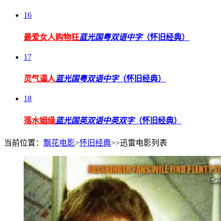
16
最爱女人购物狂
蓝光国粤双语中字
（怀旧经典）
17
灵气逼人
蓝光国粤双语中字
（怀旧经典）
18
落水姻缘
蓝光国英双语中英双字
（怀旧经典）
当前位置：
飘花电影
>
怀旧经典
>>迅雷电影列表