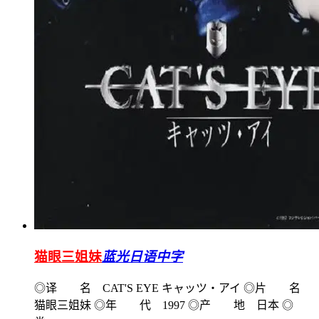
猫眼三姐妹
蓝光日语中字
◎译 名 CAT'S EYE キャッツ・アイ ◎片 名
猫眼三姐妹 ◎年 代 1997 ◎产 地 日本 ◎