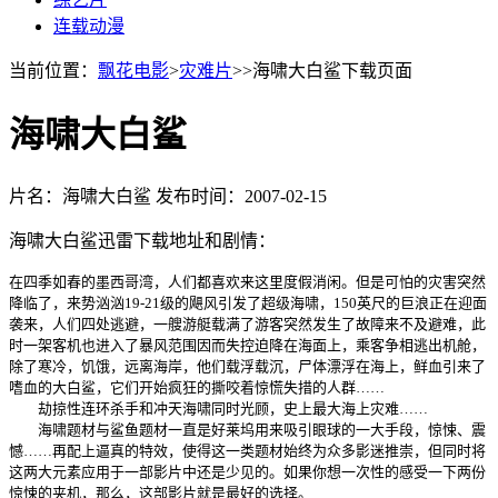
连载动漫
当前位置：
飘花电影
>
灾难片
>>海啸大白鲨下载页面
海啸大白鲨
片名：海啸大白鲨
发布时间：2007-02-15
海啸大白鲨迅雷下载地址和剧情：
在四季如春的墨西哥湾，人们都喜欢来这里度假消闲。但是可怕的灾害突然
降临了，来势汹汹19-21级的飓风引发了超级海啸，150英尺的巨浪正在迎面
袭来，人们四处逃避，一艘游艇载满了游客突然发生了故障来不及避难，此
时一架客机也进入了暴风范围因而失控迫降在海面上，乘客争相逃出机舱，
除了寒冷，饥饿，远离海岸，他们载浮载沉，尸体漂浮在海上，鲜血引来了
嗜血的大白鲨，它们开始疯狂的撕咬着惊慌失措的人群……
劫掠性连环杀手和冲天海啸同时光顾，史上最大海上灾难……
海啸题材与鲨鱼题材一直是好莱坞用来吸引眼球的一大手段，惊悚、震
憾……再配上逼真的特效，使得这一类题材始终为众多影迷推崇，但同时将
这两大元素应用于一部影片中还是少见的。如果你想一次性的感受一下两份
惊悚的夹机，那么，这部影片就是最好的选择。