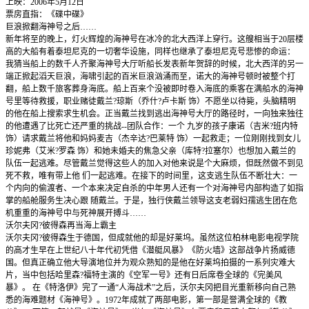
上映：2006年5月12日
票房直指：《碟中碟》
巨浪掀翻海神号之后……
新年将至的晚上，灯火辉煌的海神号在冰冷的北大西洋上穿行。这艘相当于20层楼
高的大船有着泰坦尼克的一切奢华设施，同样也继承了泰坦尼克号悲惨的命运：
我猜当船上的数千人齐聚海神号大厅听船长发表新年贺辞的时候，北大西洋的另一
端正掀起滔天巨浪，海啸引起的百米巨浪汹涌而至，诺大的海神号顿时被整个打
翻，船上数千旅客葬身海底。船上百来个没被即时卷入海底的乘客在满船水的海神
号里等待救援，职业赌徒戴兰?琼斯（乔什?卢卡斯 饰）不愿坐以待毙，头脑精明
的他在船上搜索求生机会。正当戴兰找到逃出海神号大厅的路径时，一向独来独往
的他遭遇了比死亡还严重的挑战--团队合作：一个 九岁的孩子康诺（吉米?班内特
饰）请求戴兰将他和妈妈麦吉（杰辛达?巴莱特 饰）一起救走；一位刚刚找到女儿
珍妮弗（艾米?罗森 饰）和她未婚夫的焦急父亲（库特?拉塞尔）也想加入戴兰的
队伍一起逃难。尽管戴兰觉得这些人的加入对他来说是个大麻烦，但既然做不到见
死不救，唯有带上他 们一起逃难。在接下的时间里，这支逃生队伍不断壮大：一
个内向的偷渡者、一个本来决定自杀的中年男人还有一个对海神号内部构造了如指
掌的船舱服务生决心跟 随戴兰。于是，独行侠戴兰领导这支老弱妇孺逃生团在危
机重重的海神号中与死神展开搏斗……
沃尔夫冈?彼得森再当海上霸主
沃尔夫冈?彼得森生于德国，但成就他的却是好莱坞。虽然这位柏林电影电视学院
的高才生早在上世纪八十年代初凭借《潜艇风暴》《防火墙》这部战争片扬威德
国。但真正确立他大导演地位并为观众熟知的是他在好莱坞拍摄的一系列灾难大
片，当中包括哈里森?福特主演的《空军一号》还有日后席卷全球的《完美风
暴》。 在《特洛伊》完了一通“人海战术”之后，沃尔夫冈把目光重新移向自己熟
悉的海难题材《海神号》。1972年成就了两部电影，第一部是誉满全球的《教