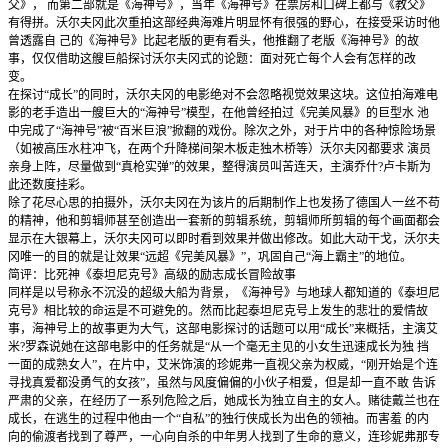
父》， 而第二部就是《海神号》，当年《海神号》在票房和口碑上都与《教父》
有得拼。沃尔夫冈此次重拍这部经典海难片明显怀有很强的野心，在接受采访时他
曾透露自 己的《海神号》比起老版的更有看头，他推翻了老版《海神号》的故
事，仅仅借助这艘巨船探讨沃尔夫冈式的论题：面对死亡每个人会有怎样的改
变。
在探讨“成长”的同时，沃尔夫冈的电影绝对不会忽略视觉效果这块。这位拍海难电
影的老手造出一艘巨大的“海神号”模型，在他曾经拍过《完美风暴》的巨型水 池
中完成了“海神号”被“百米巨浪”掀翻的戏份。除次之外，对于片中的各种惊险场景
（如被高压水柱冲飞，在两个升降梯间架木板走独木桥等）沃尔夫冈都要求 演员
亲身上阵，尽量做到“真枪实弹”的效果，整得演员叫苦连天，主演乔什?卢卡斯为
此还数度挂彩。
除了花尽心思的拍摄外，沃尔夫冈在为该片的后期制作上也发扬了德国人一丝不苟
的精神，他和剪辑师甚至创造出一套新的剪辑系统，剪辑师所剪辑的每个画面都会
显示在大银幕上，沃尔夫冈可以即时看到效果并做出修改。如此大动干戈，沃尔夫
冈唯一的目的就是让效果“远超《完美风暴》”，巩固自己“海上霸主”的地位。
简评：比死神《泰坦尼克号》高级的励志成长冒险故事
同样是以号称永不沉没的超级大船为背景，《海神号》与地球人都知道的《泰坦尼
克号》相比较的命运是不可避免的。然而比起泰坦尼克号上发生的悲壮的爱情故
事，海神号上的故事更为大气，这部电影探讨的话题可以用“成长”来概括，主演艾
米?罗森说她在这部电影中的任务就是“从一个毫无主见的小女生迅速成长为独 挡
一面的成熟女人”，在片中，艾米饰演的珍妮弗一直视父亲为权威，“刚开始是个连
寻找真爱都没勇气的女孩”，虽然与风度偏偏的小伙子相爱，但是却一直不敢 告诉
严肃的父亲，在经历了一系列危险之后，她成长为独立自主的女人。赌徒戴兰也在
成长，在逃生的过程中他由一个“自私”的独行侠成长为出色的领袖。而害羞 的内
向的偷渡者找到了尊严，一心向自杀的中年男人找到了生命的意义，连珍妮弗那专