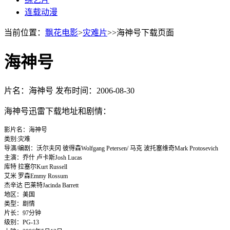
连载动漫
当前位置：
飘花电影
>
灾难片
>>海神号下载页面
海神号
片名：海神号
发布时间：2006-08-30
海神号迅雷下载地址和剧情：
影片名：海神号
类别:灾难
导演/编剧：沃尔夫冈 彼得森Wolfgang Petersen/ 马克 波托塞维奇Mark Protosevich
主演：乔什 卢卡斯Josh Lucas
库特 拉塞尔Kurt Russell
艾米 罗森Emmy Rossum
杰辛达 巴莱特Jacinda Barrett
地区：美国
类型：剧情
片长：97分钟
级别：PG-13