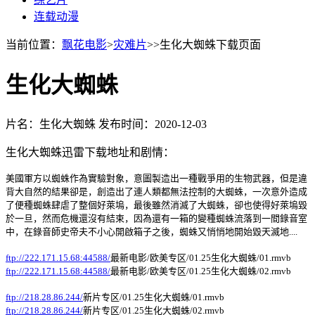
连载动漫
当前位置：
飘花电影
>
灾难片
>>生化大蜘蛛下载页面
生化大蜘蛛
片名：生化大蜘蛛
发布时间：2020-12-03
生化大蜘蛛迅雷下载地址和剧情：
美國軍方以蜘蛛作為實驗對象，意圖製造出一種戰爭用的生物武器，但是違
背大自然的結果卻是，創造出了連人類都無法控制的大蜘蛛，一次意外造成
了便種蜘蛛肆虐了整個好萊塢，最後雖然消滅了大蜘蛛，卻也使得好萊塢毀
於一旦，然而危機還沒有結束，因為還有一箱的變種蜘蛛流落到一間錄音室
中，在錄音師史帝夫不小心開啟箱子之後，蜘蛛又悄悄地開始毀天滅地....
ftp://222.171.15.68:44588/
最新电影/欧美专区/01.25生化大蜘蛛/01.rmvb
ftp://222.171.15.68:44588/
最新电影/欧美专区/01.25生化大蜘蛛/02.rmvb
ftp://218.28.86.244/
新片专区/01.25生化大蜘蛛/01.rmvb
ftp://218.28.86.244/
新片专区/01.25生化大蜘蛛/02.rmvb