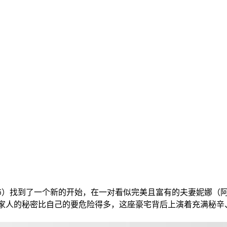
 饰）找到了一个新的开始，在一对看似完美且富有的夫妻妮娜（阿曼达·塞
莉很快发现一家人的秘密比自己的要危险得多，这座豪宅背后上演着充满