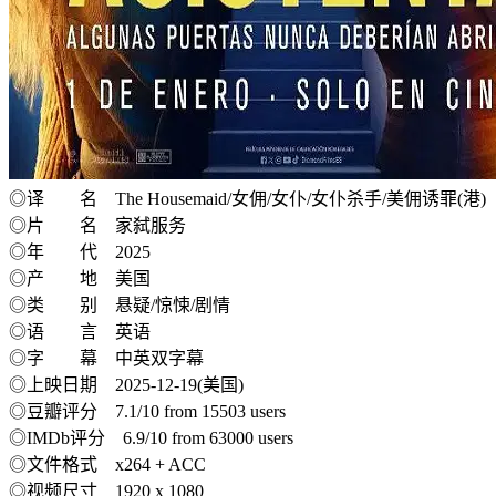
◎译 名 The Housemaid/女佣/女仆/女仆杀手/美佣诱罪(港)
◎片 名 家弑服务
◎年 代 2025
◎产 地 美国
◎类 别 悬疑/惊悚/剧情
◎语 言 英语
◎字 幕 中英双字幕
◎上映日期 2025-12-19(美国)
◎豆瓣评分 7.1/10 from 15503 users
◎IMDb评分 6.9/10 from 63000 users
◎文件格式 x264 + ACC
◎视频尺寸 1920 x 1080