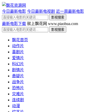
今日最新电影
今日最新电视剧
近一周最新电影
最新电影下载
就上飘花网 www.piaohua.com
飘花首页
动作片
喜剧片
爱情片
科幻片
剧情片
悬疑片
战争片
恐怖片
灾难片
连续剧
动漫
综艺片