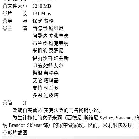
◎文件大小 3248 MB
◎片 长 131 Mins
◎导 演 保罗·费格
◎主 演 西德尼·斯维尼
阿曼达·塞弗里德
布兰登·斯克莱纳
米凯莱·莫罗尼
伊丽莎白·珀金斯
印第安娜·艾尔
梅根·弗格森
艾伦·塔玛基
皮特·柯兰多
多恩·迪皮塔
◎简 介
改编自芙蕾达·麦克法登的同名畅销小说。
为生计挣扎的女子米莉（西德尼·斯维尼 Sydney Sweeney
纳 Brandon Sklenar 饰）的家中做家政。然而，米
◎影片截图