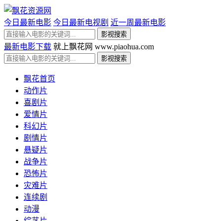
今日最新电影
今日最新电视剧
近一周最新电影
最新电影下载
就上飘花网 www.piaohua.com
飘花首页
动作片
喜剧片
爱情片
科幻片
剧情片
悬疑片
战争片
恐怖片
灾难片
连续剧
动漫
综艺片