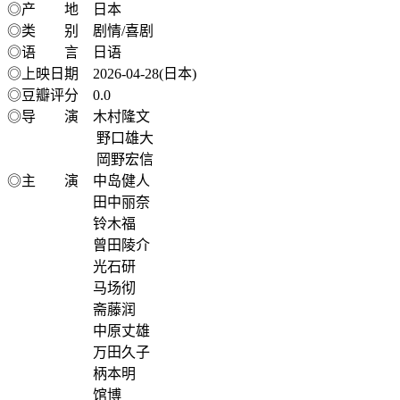
◎产 地 日本
◎类 别 剧情/喜剧
◎语 言 日语
◎上映日期 2026-04-28(日本)
◎豆瓣评分 0.0
◎导 演 木村隆文
野口雄大
岡野宏信
◎主 演 中岛健人
田中丽奈
铃木福
曾田陵介
光石研
马场彻
斋藤润
中原丈雄
万田久子
柄本明
馆博