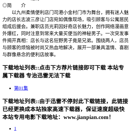
◎简 介
以九州柔情便利店门司港小金村门市为舞台，拥有迷人魅
力的店长志波三彦让门店宛如偶像现场，吸引顾客与公寓居民
组成后援会。兼职店员光莉因好奇店长魅力，创作网络漫画意
外爆红，同时注意到常来大量买便当的神秘男子。一次突发事
件揭开真相：店长与这名狂野男子竟是兄弟。围绕两人，店员
与顾客的烦恼被时尚又热血地解决，展开一部兼具温情、喜剧
与群像悬念的便利店故事。
下载地址列表::
点击下方荐片链接即可下载 本站专
属下载器 专治迅雷无法下载
第01集
下载地址列表::
由于迅雷不停封此下载链接，此链接
已经更换成本站独家高速下载器，保证速度超级快
本站专用电影下载地址：www.jianpian.com！
1