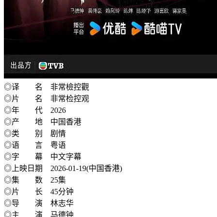
◎译 名 非常檢控觀
◎片 名 非常检控观
◎年 代 2026
◎产 地 中国香港
◎类 别 剧情
◎语 言 粤语
◎字 幕 中文字幕
◎上映日期 2026-01-19(中国香港)
◎集 数 25集
◎片 长 45分钟
◎导 演 林志华
◎主 演 马德钟