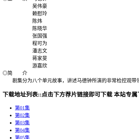
吴伟豪
赖慰玲
陈炜
陈晓华
张国强
程可为
潘志文
蒋家旻
游嘉欣
◎简 介
剧集分为八个单元故事，讲述马德钟所演的非常检控观带领
下载地址列表::
点击下方荐片链接即可下载 本站专属
第01集
第02集
第03集
第04集
第05集