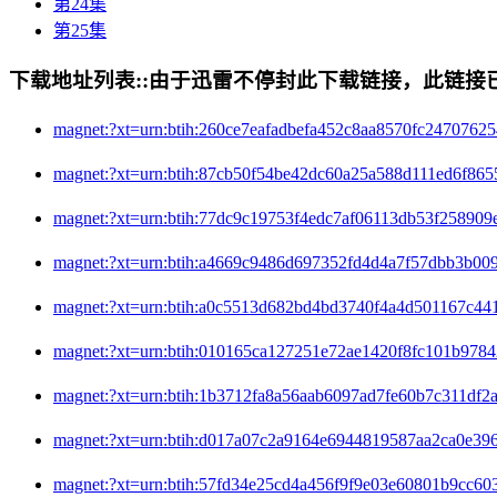
第24集
第25集
下载地址列表::
由于迅雷不停封此下载链接，此链接已经
magnet:?xt=urn:btih:260ce7eafadbefa452c8aa8570fc2
magnet:?xt=urn:btih:87cb50f54be42dc60a25a588d111
magnet:?xt=urn:btih:77dc9c19753f4edc7af06113db53
magnet:?xt=urn:btih:a4669c9486d697352fd4d4a7f57d
magnet:?xt=urn:btih:a0c5513d682bd4bd3740f4a4d501
magnet:?xt=urn:btih:010165ca127251e72ae1420f8fc1
magnet:?xt=urn:btih:1b3712fa8a56aab6097ad7fe60b7
magnet:?xt=urn:btih:d017a07c2a9164e6944819587aa2
magnet:?xt=urn:btih:57fd34e25cd4a456f9f9e03e60801