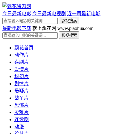
今日最新电影
今日最新电视剧
近一周最新电影
最新电影下载
就上飘花网 www.piaohua.com
飘花首页
动作片
喜剧片
爱情片
科幻片
剧情片
悬疑片
战争片
恐怖片
灾难片
连续剧
动漫
综艺片