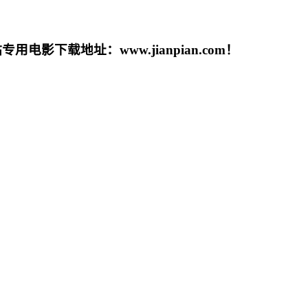
载地址：www.jianpian.com！