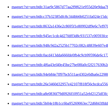
magnet:?xt=urn:btih:31ae9c5867d77aa2f9f621e955d20
magnet:?xt=urn:btih:c37b32385dfc8c344bb6b0251fa0
magnet:?xt=urn:btih:8632a1436e2c8695f1e80992df9e
magnet:?xt=urn:btih:945ec1cdc4d27fdff3d8c931537c0
magnet:?xt=urn:btih:948c9d2a2525b17702c082c48839
magnet:?xt=urn:btih:0acd413dda666fde0fb4c9cb9959
magnet:?xt=urn:btih:4f6a43ef40e45be27be08fa0cf2f2
magnet:?xt=urn:btih:94eb84e7ff97bcb511ae4302e0db
magnet:?xt=urn:btih:26e3460d32957e42107f818f56cb
magnet:?xt=urn:btih:a8e0836f79d0926f10951a52ebf21
magnet:?xt=urn:btih:5b04e18b1cc6ba95269063ec72d6