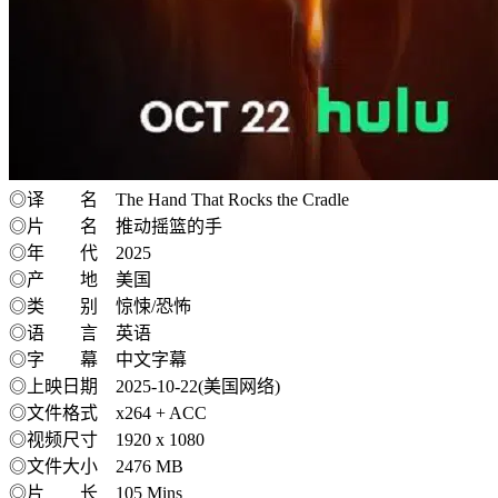
◎译 名 The Hand That Rocks the Cradle
◎片 名 推动摇篮的手
◎年 代 2025
◎产 地 美国
◎类 别 惊悚/恐怖
◎语 言 英语
◎字 幕 中文字幕
◎上映日期 2025-10-22(美国网络)
◎文件格式 x264 + ACC
◎视频尺寸 1920 x 1080
◎文件大小 2476 MB
◎片 长 105 Mins