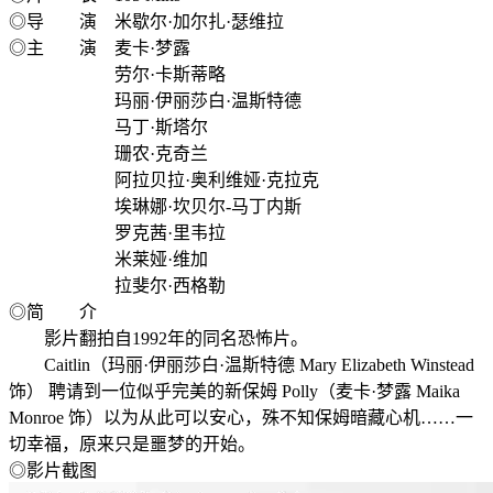
◎导 演 米歇尔·加尔扎·瑟维拉
◎主 演 麦卡·梦露
劳尔·卡斯蒂略
玛丽·伊丽莎白·温斯特德
马丁·斯塔尔
珊农·克奇兰
阿拉贝拉·奥利维娅·克拉克
埃琳娜·坎贝尔-马丁内斯
罗克茜·里韦拉
米莱娅·维加
拉斐尔·西格勒
◎简 介
影片翻拍自1992年的同名恐怖片。
Caitlin（玛丽·伊丽莎白·温斯特德 Mary Elizabeth Winstead
饰） 聘请到一位似乎完美的新保姆 Polly（麦卡·梦露 Maika
Monroe 饰）以为从此可以安心，殊不知保姆暗藏心机……一
切幸福，原来只是噩梦的开始。
◎影片截图