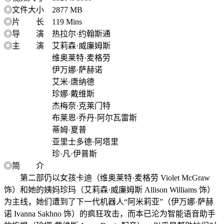
◎文件大小 2877 MB
◎片 长 119 Mins
◎导 演 热拉尔·约翰斯通
◎主 演 艾莉森·威廉姆斯
维奥莱特·麦格劳
伊万娜·萨赫诺
艾米·唐纳德
珍娜·戴维斯
杰梅奈·克莱门特
布莱恩·乔丹·阿尔瓦雷斯
蒂姆·夏普
亚里士多德·阿塔里
珍·凡·伊普斯
◎简 介
第二部仍以女孩卡迪（维奥莱特·麦格劳 Violet McGraw
饰）和她的姨妈珍玛（艾莉森·威廉姆斯 Allison Williams 饰）
为主线，她们遭到了下一代机器人“阿米莉亚”（伊万娜·萨赫
诺 Ivanna Sakhno 饰）的疯狂攻击，而本已沦为智能语音助手