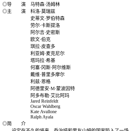
◎导 演 马特森·汤姆林
◎主 演 科洛·莫瑞兹
史蒂文·罗伯特森
劳尔·卡斯提洛
阿尔吉·史密斯
欧文·伯克
琪拉·皮查多
利亚姆·麦克尼尔
塔玛拉·希基
何塞·冈斯·阿尔维斯
戴维·普里多摩尔
利兹·恩格
阿德里安·M·蒙波因特
阿多布勒·艾比阿玛
Jared Reinfeldt
Oscar Wahlberg
Kate Avallone
Ralph Ayala
◎简 介
设定在不久的将来，乔治娅和男友山姆的国家陷入了一场