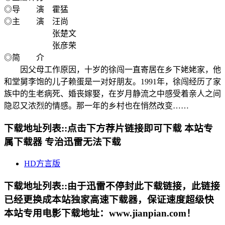
◎导 演 霍猛
◎主 演 汪尚
张楚文
张彦荣
◎简 介
因父母工作原因，十岁的徐闯一直寄居在乡下姥姥家，他
和堂舅李饱的儿子赖蛋是一对好朋友。1991年，徐闯经历了家
族中的生老病死、婚丧嫁娶，在岁月静流之中感受着亲人之间
隐忍又浓烈的情感。那一年的乡村也在悄然改变……
下载地址列表::
点击下方荐片链接即可下载 本站专
属下载器 专治迅雷无法下载
HD方言版
下载地址列表::
由于迅雷不停封此下载链接，此链接
已经更换成本站独家高速下载器，保证速度超级快
本站专用电影下载地址：www.jianpian.com！