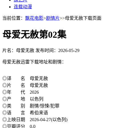
连载动漫
当前位置：
飘花电影
>
剧情片
>>母爱无赦下载页面
母爱无赦第02集
片名：母爱无赦
发布时间：2026-05-29
母爱无赦迅雷下载地址和剧情：
◎译 名 母爱无赦
◎片 名 母爱无赦
◎年 代 2026
◎产 地 以色列
◎类 别 剧情/惊悚/犯罪
◎语 言 希伯来语
◎上映日期 2026-04-27(以色列)
◎豆瓣评分 0.0