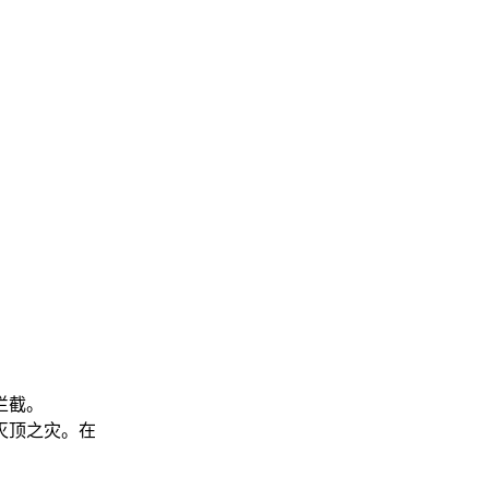
拦截。
灭顶之灾。在