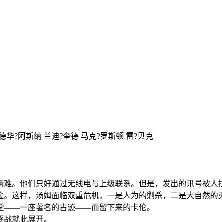
德华?阿斯纳 兰迪?奎德 马克?罗斯顿 雷?贝克
两难。他们只好通过无线电与上级联系。但是，发出的讯号被人
金。这样，汤姆面临双重危机，一是人为的剿杀，二是大自然的
堂——一座著名的古迹——而留下来的卡伦。
逐战就此展开。