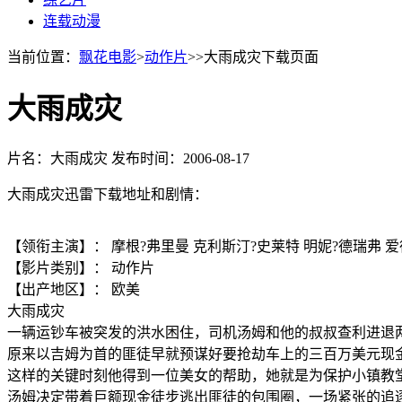
连载动漫
当前位置：
飘花电影
>
动作片
>>大雨成灾下载页面
大雨成灾
片名：大雨成灾
发布时间：2006-08-17
大雨成灾迅雷下载地址和剧情：
【领衔主演】： 摩根?弗里曼 克利斯汀?史莱特 明妮?德瑞弗 爱
【影片类别】： 动作片
【出产地区】： 欧美
大雨成灾
一辆运钞车被突发的洪水困住，司机汤姆和他的叔叔查利进退
原来以吉姆为首的匪徒早就预谋好要抢劫车上的三百万美元现
这样的关键时刻他得到一位美女的帮助，她就是为保护小镇教
汤姆决定带着巨额现金徒步逃出匪徒的包围圈，一场紧张的追