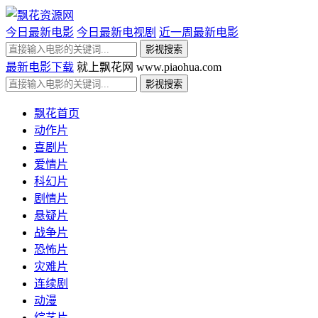
今日最新电影
今日最新电视剧
近一周最新电影
最新电影下载
就上飘花网 www.piaohua.com
飘花首页
动作片
喜剧片
爱情片
科幻片
剧情片
悬疑片
战争片
恐怖片
灾难片
连续剧
动漫
综艺片