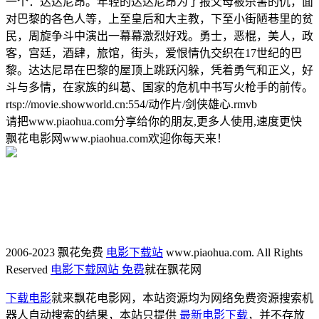
一个：达达尼昂。年轻的达达尼昂为了报父母被杀害的仇，面
对巴黎的各色人等，上至皇后和大主教，下至小街陋巷里的贫
民，周旋争斗中演出一幕幕激烈好戏。勇士，恶棍，美人，政
客，宫廷，酒肆，旅馆，街头，爱恨情仇交织在17世纪的巴
黎。达达尼昂在巴黎的屋顶上跳跃闪躲，凭着勇气和正义，好
斗与多情，在家族的纠葛、国家的危机中书写火枪手的前传。
rtsp://movie.showworld.cn:554/动作片/剑侠雄心.rmvb
请把www.piaohua.com分享给你的朋友,更多人使用,速度更快
飘花电影网www.piaohua.com欢迎你每天来！
2006-2023 飘花免费
电影下载站
www.piaohua.com. All Rights
Reserved
电影下载网站 免费
就在飘花网
下载电影
就来飘花电影网，本站资源均为网络免费资源搜索机
器人自动搜索的结果，本站只提供
最新电影下载
，并不存放