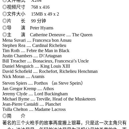
◎文件格式 X264
◎视频尺寸 768 x 416
◎文件大小 15MB x 49 x 2
◎片 长 99 分钟
◎导 演 Peter Hyams
◎主 演 Catherine Deneuve .... The Queen
Mena Suvari .... Francesca bon Ansau
Stephen Rea .... Cardinal Richelieu
Tim Roth .... Febre the Man in Black
Justin Chambers .... D\'Artagnan
Bill Treacher .... Bonacieux, Francesca\'s Uncle
Daniel Mesguich .... King Louis XIII
David Schofield .... Rochefort, Richelieu Henchman
Nick Moran .... Aramis
Steven Spiers .... Porthos （as Steve Speirs）
Jan Gregor Kremp .... Athos
Jeremy Clyde .... Lord Buckingham
Michael Byrne .... Treville, Head of the Musketeers
Jean-Pierre Castaldi .... Planchet
Tsilla Chelton .... Madame Lacross
◎简 介
著名的三个火枪手的故事再度搬上银幕，只是这一次主角只有