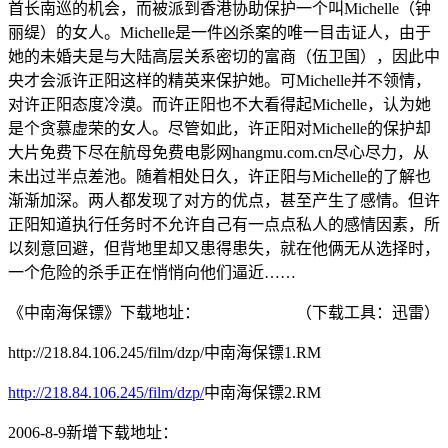
首长南巡的机会，而被派到香港协助保护一个叫Michelle（钟
丽缇）的女人。Michelle是一件凶杀案的唯一目击证人，由于
她的未婚夫是与大陆高层关系密切的富商（伍卫国），因此中
央才会派许正阳这样的精英来保护她。可Michelle并不领情，
对许正阳态度冷漠。而许正阳也不大看得起Michelle，认为她
是个贪慕虚荣的女人。尽管如此，许正阳对Michelle的保护却
大片免费下尽在航母免费电影网hangmu.com.cn尽心尽力，从
未出过半点差池。随着相处日久，许正阳与Michelle的了解也
渐渐加深。两人都发现了对方的优点，甚至产生了感情。但许
正阳知道执行任务时不允许自己有一点点私人的感情因素，所
以刻意回避，但背地里却又患得患失，就在他俩无从选择时，
一个危险的杀手正在悄悄向他们逼近……
《中南海保镖》下载地址： （下载工具：迅雷）
http://218.84.106.245/film/dzp/中南海保镖1.RM
http://218.84.106.245/film/dzp/
中南海保镖2.RM
2006-8-9新增下载地址：