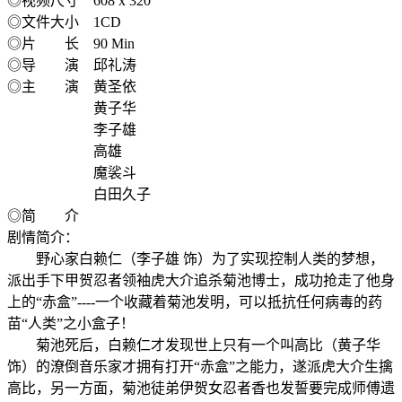
◎视频尺寸 608 x 320
◎文件大小 1CD
◎片 长 90 Min
◎导 演 邱礼涛
◎主 演 黄圣依
黄子华
李子雄
高雄
魔裟斗
白田久子
◎简 介
剧情简介：
野心家白赖仁（李子雄 饰）为了实现控制人类的梦想，
派出手下甲贺忍者领袖虎大介追杀菊池博士，成功抢走了他身
上的“赤盒”----一个收藏着菊池发明，可以抵抗任何病毒的药
苗“人类”之小盒子！
菊池死后，白赖仁才发现世上只有一个叫高比（黄子华
饰）的潦倒音乐家才拥有打开“赤盒”之能力，遂派虎大介生擒
高比，另一方面，菊池徒弟伊贺女忍者香也发誓要完成师傅遗