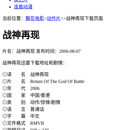
连载动漫
当前位置：
飘花电影
>
动作片
>>战神再现下载页面
战神再现
片名：战神再现
发布时间：2006-08-07
战神再现迅雷下载地址和剧情：
◎译 名 战神再现
◎片 名 Return Of The God Of Battle
◎年 代 2006
◎国 家 中国/香港
◎类 别 动作/惊悚/剧情
◎语 言 普通话
◎字 幕 中文
◎文件格式 RMVB