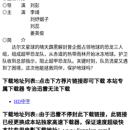
◎导 演 刘彭
◎主 演 李靖
刘妤姻子
刘蕊
姜英俊
◎简 介
达尔文星球的晴天霹雳解封曾企图占领地球的恐龙三人
组，组成超甲恐龙队，从赤道的热带雨林开始冰冻地球。护卫
队收到总部指示，阻止超甲恐龙队。关键时刻，队员流星又遇
到了困境，这次他能拯救同伴，保护地球吗？
下载地址列表::
点击下方荐片链接即可下载 本站专
属下载器 专治迅雷无法下载
HD中字
下载地址列表::
由于迅雷不停封此下载链接，此链接
已经更换成本站独家高速下载器，保证速度超级快