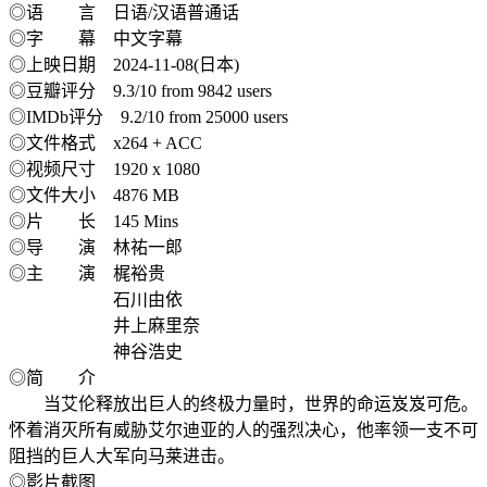
◎语 言 日语/汉语普通话
◎字 幕 中文字幕
◎上映日期 2024-11-08(日本)
◎豆瓣评分 9.3/10 from 9842 users
◎IMDb评分 9.2/10 from 25000 users
◎文件格式 x264 + ACC
◎视频尺寸 1920 x 1080
◎文件大小 4876 MB
◎片 长 145 Mins
◎导 演 林祐一郎
◎主 演 梶裕贵
石川由依
井上麻里奈
神谷浩史
◎简 介
当艾伦释放出巨人的终极力量时，世界的命运岌岌可危。
怀着消灭所有威胁艾尔迪亚的人的强烈决心，他率领一支不可
阻挡的巨人大军向马莱进击。
◎影片截图