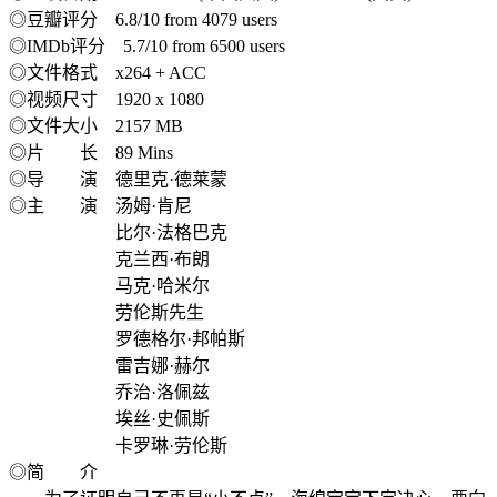
◎豆瓣评分 6.8/10 from 4079 users
◎IMDb评分 5.7/10 from 6500 users
◎文件格式 x264 + ACC
◎视频尺寸 1920 x 1080
◎文件大小 2157 MB
◎片 长 89 Mins
◎导 演 德里克·德莱蒙
◎主 演 汤姆·肯尼
比尔·法格巴克
克兰西·布朗
马克·哈米尔
劳伦斯先生
罗德格尔·邦帕斯
雷吉娜·赫尔
乔治·洛佩兹
埃丝·史佩斯
卡罗琳·劳伦斯
◎简 介