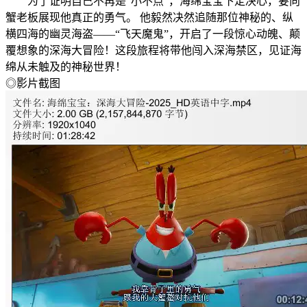
为了证明自己不再是“小不点”，海绵宝宝下定决心，要向
蟹老板展现他真正的勇气。 他毅然决然追随那位神秘的、纵
横四海的幽灵海盗——“飞天魔鬼”，开启了一段惊心动魄、颠
覆想象的深海大冒险！这段旅程将带他闯入深海禁区，见证海
绵从未触及的神秘世界！
◎影片截图