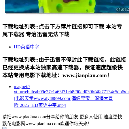
下载地址列表::
点击下方荐片链接即可下载 本站专
属下载器 专治迅雷无法下载
HD英语中字
下载地址列表::
由于迅雷不停封此下载链接，此链接
已经更换成本站独家高速下载器，保证速度超级快
本站专用电影下载地址：www.jianpian.com！
magnet:?
xt=urn:btih:ab99e27c1a63f31eb8f90dd039bf4fa77134c5db&d
[电影天堂www.dytt8899.com]海绵宝宝：深海大冒
险-2025_HD英语中字.mp4
请把www.piaohua.com分享给你的朋友,更多人使用,速度更快
飘花电影网www.piaohua.com欢迎你每天来！