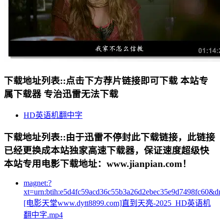
下载地址列表::
点击下方荐片链接即可下载 本站专
属下载器 专治迅雷无法下载
HD英语机翻中字
下载地址列表::
由于迅雷不停封此下载链接，此链接
已经更换成本站独家高速下载器，保证速度超级快
本站专用电影下载地址：www.jianpian.com！
magnet:?
xt=urn:btih:e5d4fc59acd36c55b3a26d2ebec35e9d7498fc60&d
[电影天堂www.dytt8899.com]直到天亮-2025_HD英语机
翻中字.mp4