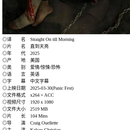
◎译 名 Straight On till Morning
◎片 名 直到天亮
◎年 代 2025
◎产 地 美国
◎类 别 爱情/惊悚/恐怖
◎语 言 英语
◎字 幕 中文字幕
◎上映日期 2025-03-30(Panic Fest)
◎文件格式 x264 + ACC
◎视频尺寸 1920 x 1080
◎文件大小 2519 MB
◎片 长 104 Mins
◎导 演 Craig Ouellette
◎主 演 Kelsey Christian