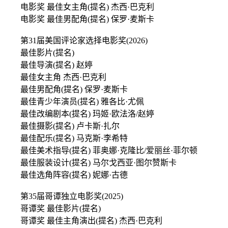
电影奖 最佳女主角(提名) 杰西·巴克利
电影奖 最佳男配角(提名) 保罗·麦斯卡
第31届美国评论家选择电影奖(2026)
最佳影片(提名)
最佳导演(提名) 赵婷
最佳女主角 杰西·巴克利
最佳男配角(提名) 保罗·麦斯卡
最佳青少年演员(提名) 雅各比·尤佩
最佳改编剧本(提名) 玛姬·欧法洛/赵婷
最佳摄影(提名) 卢卡斯·扎尔
最佳配乐(提名) 马克斯·李希特
最佳美术指导(提名) 菲奥娜·克隆比/爱丽丝·菲尔顿
最佳服装设计(提名) 马尔戈西亚·图尔赞斯卡
最佳选角阵容(提名) 妮娜·古德
第35届哥谭独立电影奖(2025)
哥谭奖 最佳影片(提名)
哥谭奖 最佳主角演出(提名) 杰西·巴克利