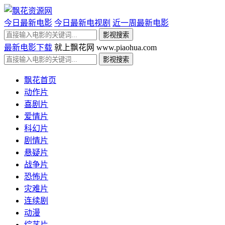
今日最新电影
今日最新电视剧
近一周最新电影
最新电影下载
就上飘花网 www.piaohua.com
飘花首页
动作片
喜剧片
爱情片
科幻片
剧情片
悬疑片
战争片
恐怖片
灾难片
连续剧
动漫
综艺片