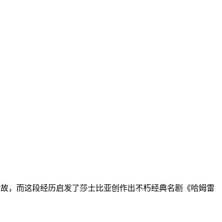
哈姆奈特染疫亡故，而这段经历启发了莎士比亚创作出不朽经典名剧《哈姆雷