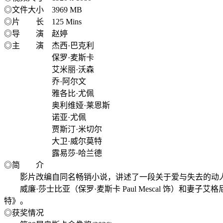
◎文件大小 3969 MB
◎片 长 125 Mins
◎导 演 赵婷
◎主 演 杰西·巴克利
保罗·麦斯卡
艾米丽·沃森
乔·阿尔文
雅各比·尤佩
奥利维娅·莱恩斯
诺亚·尤佩
贾斯汀·米切尔
大卫·威尔莫特
露易莎·哈兰德
◎简 介
影片改编自同名畅销小说，讲述了一段关于爱与失去的动
威廉·莎士比亚（保罗·麦斯卡 Paul Mescal 饰）和妻子艾
特》。
◎获奖情况