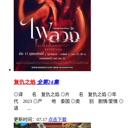
复仇之焰
全第24集
◎译 名 复仇之焰 ◎片 名 复仇之焰 ◎年
代 2023 ◎产 地 泰国 ◎类 别 剧情/爱情 ◎
语 ...
更新时间：07-17
点击下载