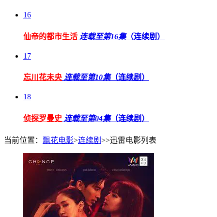
16
仙帝的都市生活
连载至第16集
（连续剧）
17
忘川花未央
连载至第10集
（连续剧）
18
侦探罗曼史
连载至第04集
（连续剧）
当前位置：
飘花电影
>
连续剧
>>迅雷电影列表