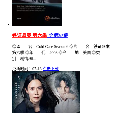
铁证悬案 第六季
全第20集
◎译 名 Cold Case Season 6 ◎片 名 铁证悬案
第六季 ◎年 代 2008 ◎产 地 美国 ◎类
别 剧情/悬...
更新时间：07-18
点击下载