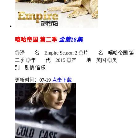
嘻哈帝国 第二季
全第18集
◎译 名 Empire Season 2 ◎片 名 嘻哈帝国 第
二季 ◎年 代 2015 ◎产 地 美国 ◎类
别 剧情/音乐...
更新时间：07-19
点击下载