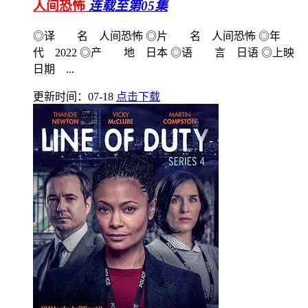
人间恐怖
连载至第05集
◎译 名 人间恐怖 ◎片 名 人间恐怖 ◎年
代 2022 ◎产 地 日本 ◎语 言 日语 ◎上映
日期 ...
更新时间：07-18
点击下载