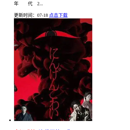
年 代 2...
更新时间：07-18
点击下载