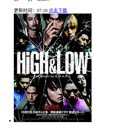
更新时间：07-18
点击下载