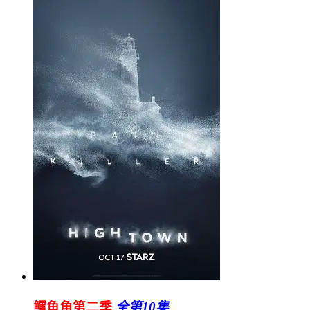
鳕鱼角第二季
全第10集