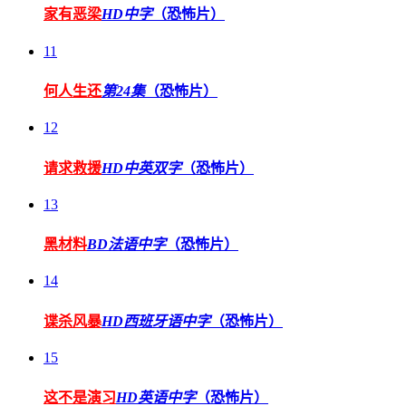
家有恶梁
HD中字
（恐怖片）
11
何人生还
第24集
（恐怖片）
12
请求救援
HD中英双字
（恐怖片）
13
黑材料
BD法语中字
（恐怖片）
14
谍杀风暴
HD西班牙语中字
（恐怖片）
15
这不是演习
HD英语中字
（恐怖片）