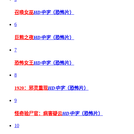
召唤女巫
HD中字
（恐怖片）
6
巨熊之夜
HD中字
（恐怖片）
7
恐怖女王
HD中字
（恐怖片）
8
1920：邪灵重现
HD中字
（恐怖片）
9
怪奇验尸官：病害疑云
HD中字
（恐怖片）
10