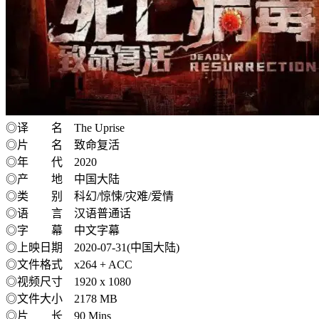
◎译 名 The Uprise
◎片 名 致命复活
◎年 代 2020
◎产 地 中国大陆
◎类 别 科幻/惊悚/灾难/爱情
◎语 言 汉语普通话
◎字 幕 中文字幕
◎上映日期 2020-07-31(中国大陆)
◎文件格式 x264 + ACC
◎视频尺寸 1920 x 1080
◎文件大小 2178 MB
◎片 长 90 Mins