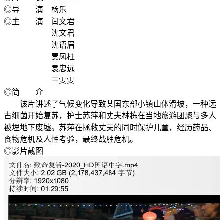
◎导 演 杨乐
◎主 演 闫文君
沈文君
沈语眉
贾凤柱
袁忠远
王雯雯
◎简 介
该片讲述了气候变化导致某国东部小镇山体滑坡，一种远
古细菌开始复苏，护士苏萍和丈夫林栋在当地旅游团聚与多人
被埋地下废墟。苏萍在拯救丈夫的同时保护儿童，经历药品、
食物危机及人性考验，最终战胜危机。
◎影片截图