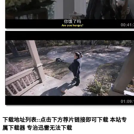
下载地址列表::
点击下方荐片链接即可下载 本站专
属下载器 专治迅雷无法下载