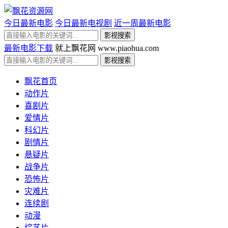
今日最新电影
今日最新电视剧
近一周最新电影
最新电影下载
就上飘花网 www.piaohua.com
飘花首页
动作片
喜剧片
爱情片
科幻片
剧情片
悬疑片
战争片
恐怖片
灾难片
连续剧
动漫
综艺片