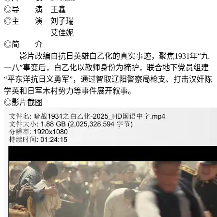
◎导 演 王鑫
◎主 演 刘子瑞
艾佳妮
◎简 介
影片改编自抗日英雄白乙化的真实事迹，聚焦1931年“九
一八”事变后，白乙化以教师身份为掩护，联合地下党员组建
“平东洋抗日义勇军”，通过智取辽阳警察局枪支、打击汉奸陈
学英和日军木村势力等事件展开叙事。
◎影片截图