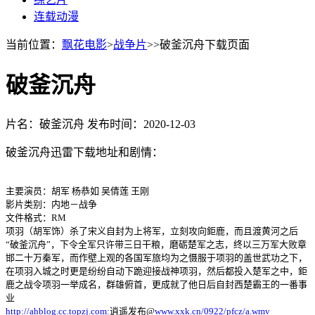
连载动漫
当前位置：
飘花电影
>
战争片
>>破釜沉舟下载页面
破釜沉舟
片名：破釜沉舟
发布时间：2020-12-03
破釜沉舟迅雷下载地址和剧情：
主要演员：胡军 杨恭如 吴倩莲 王刚
影片类别：内地－战争
文件格式：RM
项羽（胡军饰）杀了宋义自封为上将军，立刻攻向鉅鹿，而且渡黄河之后
“破釜沉舟”，下令全军只许带三日干粮，磨砺楚军之志，终以三万军大败章
邯二十万秦军，而作壁上观的各国军旅均为之慑服于项羽的盖世武功之下，
在项羽入城之时更是纷纷自动下跪迎接战神项羽，然后都投入楚军之中，鉅
鹿之战令项羽一举成名，群雄俯首，更成就了他日后自封西楚霸王的一番事
业
http://ahblog.cc.topzj.com:
逍遥发布@
www.xxk.cn/0922/pfcz/a.wmv