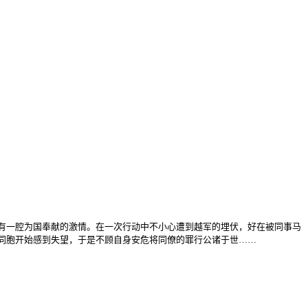
有一腔为国奉献的激情。在一次行动中不小心遭到越军的埋伏，好在被同事马
同胞开始感到失望，于是不顾自身安危将同僚的罪行公诸于世……