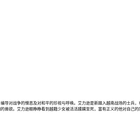
导对战争的憎恶及对和平的珍视与呼唤。艾力逊是新踏入越南战场的士兵，
们的兽欲。艾力逊眼睁睁看到越藉少女被活活蹂躏至死，富有正义的他对自己的