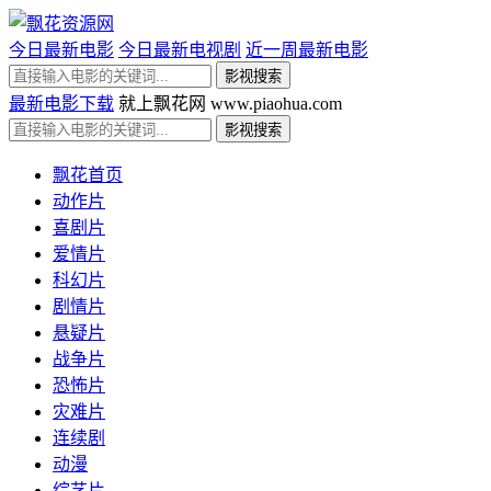
今日最新电影
今日最新电视剧
近一周最新电影
最新电影下载
就上飘花网 www.piaohua.com
飘花首页
动作片
喜剧片
爱情片
科幻片
剧情片
悬疑片
战争片
恐怖片
灾难片
连续剧
动漫
综艺片