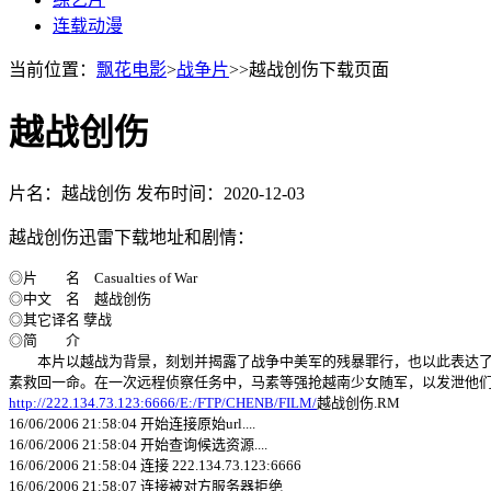
连载动漫
当前位置：
飘花电影
>
战争片
>>越战创伤下载页面
越战创伤
片名：越战创伤
发布时间：2020-12-03
越战创伤迅雷下载地址和剧情：
◎片 名 Casualties of War
◎中文 名 越战创伤
◎其它译名 孽战
◎简 介
本片以越战为背景，刻划并揭露了战争中美军的残暴罪行，也以此表达了编
素救回一命。在一次远程侦察任务中，马素等强抢越南少女随军，以发泄他
http://222.134.73.123:6666/E:/FTP/CHENB/FILM/
越战创伤.RM
16/06/2006 21:58:04 开始连接原始url....
16/06/2006 21:58:04 开始查询候选资源....
16/06/2006 21:58:04 连接 222.134.73.123:6666
16/06/2006 21:58:07 连接被对方服务器拒绝