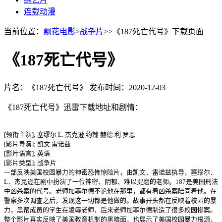
连载动漫
当前位置：
飘花电影
>
战争片
>>《187死亡代号》下载页面
《187死亡代号》
片名：《187死亡代号》
发布时间：2020-12-03
《187死亡代号》迅雷下载地址和剧情：
[领衔主演]; 塞缪尔 L. 杰克逊 约翰 赫德 利 罗恩
[影片导演]; 凯文 雷诺兹
[影片语言]; 英语
[影片类型]; 战争片
一部反映美国校园暴力的神密恐怖惊险片，由凯文．雷诺兹执导，塞缪尔．
L．杰克逊在剧中扮演了一位神密、阴郁、难以捉磨的老师。187是美国刑法
中凶杀案的代号。老师加菲尔德不论他在那里，都有着凶杀案陪同着他。在
警察多次调查之后，发现这一切都是他做的。故事开头都在反映着校园的暴
力，黑帮成员的学生在凌辱老师，后来老师加菲尔德制造了很多校园惨案。
整个影片真实反映了美国教育机制的黑暗面，也展示了美国校园暴力根源，