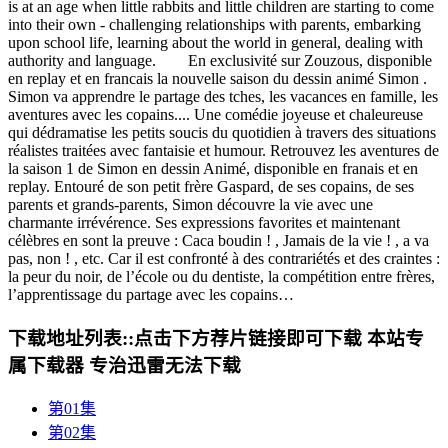
is at an age when little rabbits and little children are starting to come
into their own - challenging relationships with parents, embarking
upon school life, learning about the world in general, dealing with
authority and language. En exclusivité sur Zouzous, disponible
en replay et en francais la nouvelle saison du dessin animé Simon .
Simon va apprendre le partage des tches, les vacances en famille, les
aventures avec les copains.... Une comédie joyeuse et chaleureuse
qui dédramatise les petits soucis du quotidien à travers des situations
réalistes traitées avec fantaisie et humour. Retrouvez les aventures de
la saison 1 de Simon en dessin Animé, disponible en franais et en
replay. Entouré de son petit frère Gaspard, de ses copains, de ses
parents et grands-parents, Simon découvre la vie avec une
charmante irrévérence. Ses expressions favorites et maintenant
célèbres en sont la preuve : Caca boudin ! , Jamais de la vie ! , a va
pas, non ! , etc. Car il est confronté à des contrariétés et des craintes :
la peur du noir, de l’école ou du dentiste, la compétition entre frères,
l’apprentissage du partage avec les copains…
下载地址列表::
点击下方荐片链接即可下载 本站专
属下载器 专治迅雷无法下载
第01集
第02集