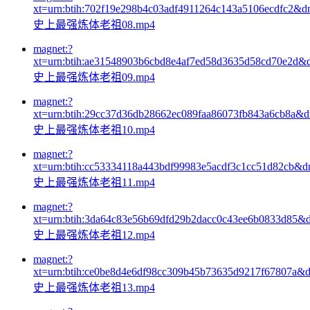
xt=urn:btih:702f19e298b4c03adf4911264c143a5106ecdfc2&d
史上最强炼体老祖08.mp4
magnet:?
xt=urn:btih:ae31548903b6cbd8e4af7ed58d3635d58cd70e2d&
史上最强炼体老祖09.mp4
magnet:?
xt=urn:btih:29cc37d36db28662ec089faa86073fb843a6cb8a&
史上最强炼体老祖10.mp4
magnet:?
xt=urn:btih:cc53334118a443bdf99983e5acdf3c1cc51d82cb&d
史上最强炼体老祖11.mp4
magnet:?
xt=urn:btih:3da64c83e56b69dfd29b2dacc0c43ee6b0833d85&
史上最强炼体老祖12.mp4
magnet:?
xt=urn:btih:ce0be8d4e6df98cc309b45b73635d9217f67807a&
史上最强炼体老祖13.mp4