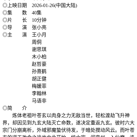
◎上映日期 2026-01-26(中国大陆)
◎集 数 40集
◎片 长 10分钟
◎导 演 张小亮
◎主 演 王小月
周侗
谢思琪
木小柏
赵哲豪
孙熹鹤
胡正健
梅媛菲
李翰林
马语非
◎简 介
炼体老祖叶苍玄以肉身之力无敌当世，轻松渡劫飞升神
界，却因见到九玄大陆灭亡命数，遂决定重返九玄。彼时六大
宗门分崩离析，外域邪魔蛰伏待发，于暗处搅动风云。而叶苍