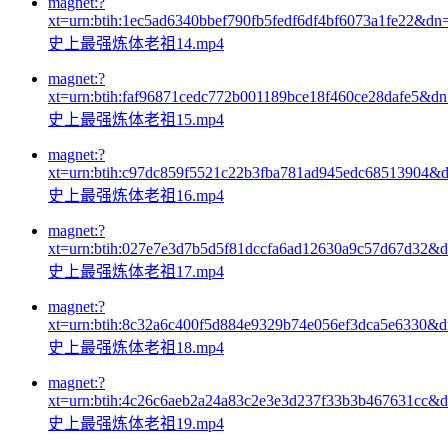
magnet:?
xt=urn:btih:1ec5ad6340bbef790fb5fedf6df4bf6073a1fe22&dn
史上最强炼体老祖14.mp4
magnet:?
xt=urn:btih:faf96871cedc772b001189bce18f460ce28dafe5&d
史上最强炼体老祖15.mp4
magnet:?
xt=urn:btih:c97dc859f5521c22b3fba781ad945edc68513904&
史上最强炼体老祖16.mp4
magnet:?
xt=urn:btih:027e7e3d7b5d5f81dccfa6ad12630a9c57d67d32&
史上最强炼体老祖17.mp4
magnet:?
xt=urn:btih:8c32a6c400f5d884e9329b74e056ef3dca5e6330&
史上最强炼体老祖18.mp4
magnet:?
xt=urn:btih:4c26c6aeb2a24a83c2e3e3d237f33b3b467631cc&
史上最强炼体老祖19.mp4