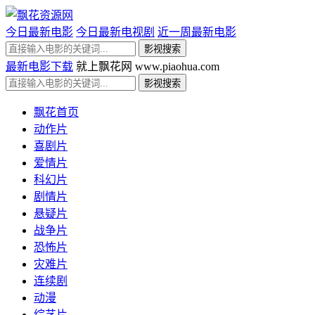
今日最新电影
今日最新电视剧
近一周最新电影
最新电影下载
就上飘花网 www.piaohua.com
飘花首页
动作片
喜剧片
爱情片
科幻片
剧情片
悬疑片
战争片
恐怖片
灾难片
连续剧
动漫
综艺片