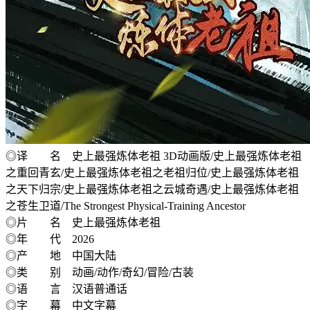
◎译 名 史上最强炼体老祖 3D动画版/史上最强炼体老祖
之重回青玄/史上最强炼体老祖之老祖归位/史上最强炼体老祖
之天下归宗/史上最强炼体老祖之云城奇遇/史上最强炼体老祖
之苍生卫道/The Strongest Physical-Training Ancestor
◎片 名 史上最强炼体老祖
◎年 代 2026
◎产 地 中国大陆
◎类 别 动画/动作/奇幻/冒险/古装
◎语 言 汉语普通话
◎字 幕 中文字幕