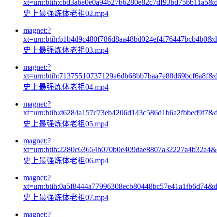
xt=urn:btih:cbd3a6e0e0a94b27b6280e82c7df93bd75bb11a5&
史上最强炼体老祖02.mp4
magnet:?
xt=urn:btih:b1b4d9c480f786d8aa48bd024ef4f76447bcb4b0&
史上最强炼体老祖03.mp4
magnet:?
xt=urn:btih:71375510737129a6db68bb7baa7e88d69bcf6a8f&
史上最强炼体老祖04.mp4
magnet:?
xt=urn:btih:d6284a157c73eb4206d143c586d1b6a2fbbed9f7&
史上最强炼体老祖05.mp4
magnet:?
xt=urn:btih:2280c63654b070b0e409dae8807a32227a4b32a4
史上最强炼体老祖06.mp4
magnet:?
xt=urn:btih:0a5f8444a77996308ecb80448bc57e41a1fb6d74&
史上最强炼体老祖07.mp4
magnet:?