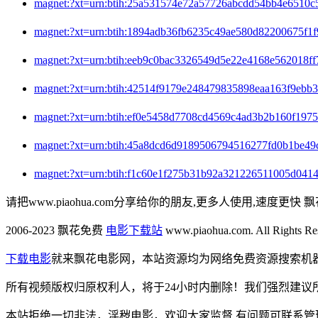
magnet:?xt=urn:btih:25a531574e72a57726abcdd54b
magnet:?xt=urn:btih:1894adb36fb6235c49ae580d82
magnet:?xt=urn:btih:eeb9c0bac3326549d5e22e4168e
magnet:?xt=urn:btih:42514f9179e248479835898eaa
magnet:?xt=urn:btih:ef0e5458d7708cd4569c4ad3b2b
magnet:?xt=urn:btih:45a8dcd6d9189506794516277f
magnet:?xt=urn:btih:f1c60e1f275b31b92a32122651
请把www.piaohua.com分享给你的朋友,更多人使用,速度更快 飘
2006-2023 飘花免费
电影下载站
www.piaohua.com. All Rights R
下载电影
就来飘花电影网，本站资源均为网络免费资源搜索机
所有视频版权归原权利人，将于24小时内删除！我们强烈建议
本站拒绝一切非法，淫秽电影，欢迎大家监督 有问题可联系管