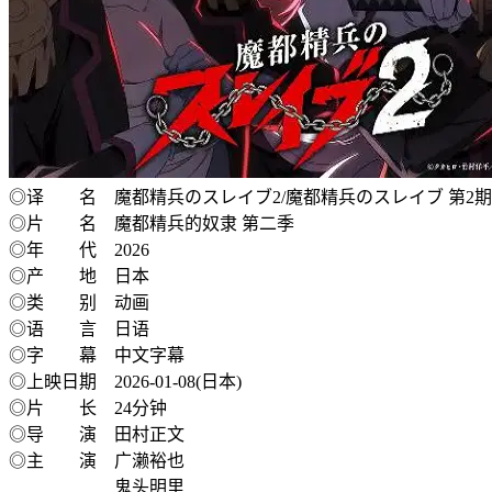
◎译 名 魔都精兵のスレイブ2/魔都精兵のスレイブ 第2期
◎片 名 魔都精兵的奴隶 第二季
◎年 代 2026
◎产 地 日本
◎类 别 动画
◎语 言 日语
◎字 幕 中文字幕
◎上映日期 2026-01-08(日本)
◎片 长 24分钟
◎导 演 田村正文
◎主 演 广濑裕也
鬼头明里