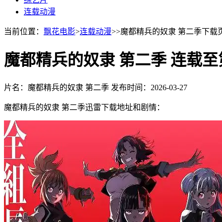
连载动漫
当前位置：
飘花电影
>
连载动漫
>>魔都精兵的奴隶 第二季下载
魔都精兵的奴隶 第二季 连载至
片名：魔都精兵的奴隶 第二季
发布时间：2026-03-27
魔都精兵的奴隶 第二季迅雷下载地址和剧情：