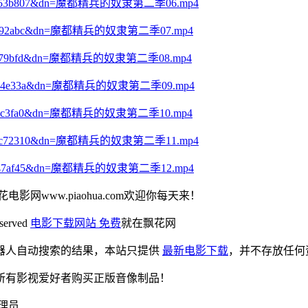
b4e6510c53b807&dn=魔都精兵的奴隶第二季06.mp4
200675f1f92abc&dn=魔都精兵的奴隶第二季07.mp4
562018ff79bfd&dn=魔都精兵的奴隶第二季08.mp4
163f9ebb34e33a&dn=魔都精兵的奴隶第二季09.mp4
160f1975c3fa0&dn=魔都精兵的奴隶第二季10.mp4
d0b1be49c72310&dn=魔都精兵的奴隶第二季11.mp4
1005d04147af45&dn=魔都精兵的奴隶第二季12.mp4
花电影网www.piaohua.com欢迎你每天来！
eserved
电影下载网站 免费
就在飘花网
器人自动搜索的结果，本站只提供
最新电影下载
，并不存放任何
所有影视爱好者购买正版音像制品！
理员