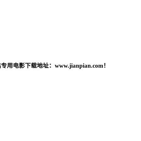
载地址：www.jianpian.com！