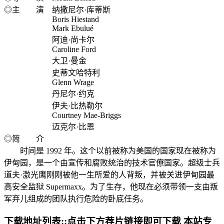
◎主 演 纳撒尼尔·库蒂斯
Boris Hiestand
Mark Ebulué
阿迪·尚卡尔
Caroline Ford
大卫·曼金
史蒂文哈特利
Glenn Wrage
丹尼尔·约克
伊夫·比热勒尔
Courtney Mae-Briggs
迈克尔·比恩
◎简 介
时间是 1992 年。这个以前被称为美国的国家现在被称为
伊甸园，是一个由宣传和腐败统治的技术官僚国家。超级士兵
道夫·激光鹰刚刚被他一生所爱的人背叛，并被关进伊甸园最
高安全监狱 Supermaxx。为了生存，他现在必须带领一支由叛
军弃儿组成的团队执行危险的卧底任务。
下载地址列表::
点击下方荐片链接即可下载 本站专