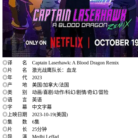
◎译 名 Captain Laserhawk: A Blood Dragon Remix
◎片 名 激光战鹰队长：血龙
◎年 代 2023
◎产 地 美国/加拿大/法国
◎类 别 动画/喜剧/动作/科幻/剧情/奇幻/冒险
◎语 言 英语
◎字 幕 中文字幕
◎上映日期 2023-10-19(美国)
◎集 数 6集
◎片 长 25分钟
◎导 演 Medhi Leffad