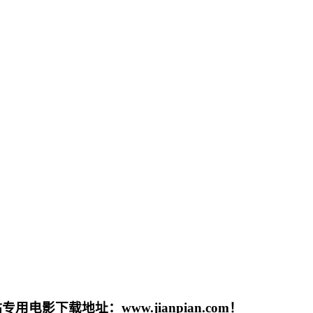
载地址：www.jianpian.com！