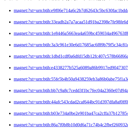
magnet:?xt=urn:btih:e9f06e714a6c2b7d62643c5bc630f
magnet:?xt=urn:btih:33eadb2a7a7acaa51d91ba2398e7f
magnet:?xt=urn:btih:1e8446a5663ea4a659bc459034a49
magnet:?xt=urn:btih:3a3c961e30e6d17685ac6f89b79f5
magnet:?xt=urn:btih:1dbd1cdf0a6dfd15db12fc407c578
magnet:?xt=urn:btih:e4338277b525a6089a86b9917ed9
magnet:?xt=urn:btih:55fe5b4b50a9438259eb3a86b0abe
magnet:?xt=urn:btih:bb7c9a8c7cedd3f1bc7fec04a2360
magnet:?xt=urn:btih:44afc543cdad2caf644bc91d397dfa
magnet:?xt=urn:btih:b03e734a0be2e901ba47ca2cffa37
magnet:?xt=urn:btih:86a7f0b8b10d0d6a71c74b4c2fbef