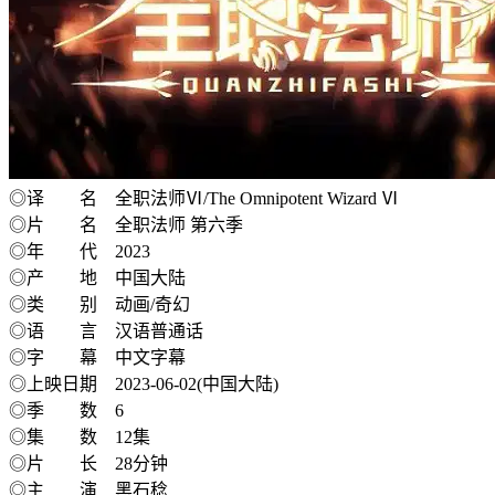
◎译 名 全职法师Ⅵ/The Omnipotent Wizard Ⅵ
◎片 名 全职法师 第六季
◎年 代 2023
◎产 地 中国大陆
◎类 别 动画/奇幻
◎语 言 汉语普通话
◎字 幕 中文字幕
◎上映日期 2023-06-02(中国大陆)
◎季 数 6
◎集 数 12集
◎片 长 28分钟
◎主 演 黑石稔