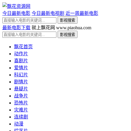
今日最新电影
今日最新电视剧
近一周最新电影
最新电影下载
就上飘花网 www.piaohua.com
飘花首页
动作片
喜剧片
爱情片
科幻片
剧情片
悬疑片
战争片
恐怖片
灾难片
连续剧
动漫
综艺片